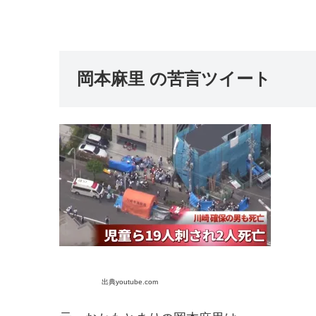
岡本麻里 の苦言ツイート
出典youtube.com