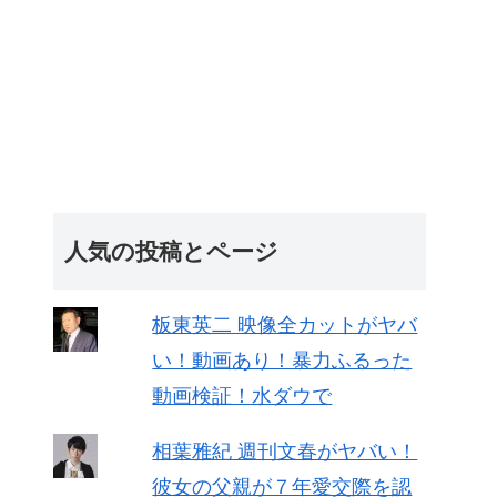
人気の投稿とページ
板東英二 映像全カットがヤバ
い！動画あり！暴力ふるった
動画検証！水ダウで
相葉雅紀 週刊文春がヤバい！
彼女の父親が７年愛交際を認