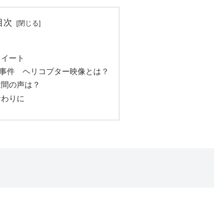
目次
ツイート
事件 ヘリコプター映像とは？
世間の声は？
おわりに