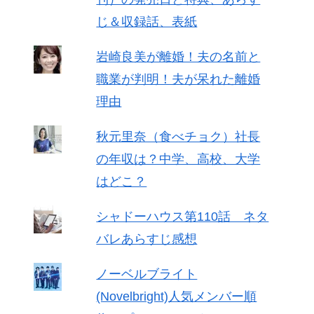
じ＆収録話、表紙
岩崎良美が離婚！夫の名前と
職業が判明！夫が呆れた離婚
理由
秋元里奈（食べチョク）社長
の年収は？中学、高校、大学
はどこ？
シャドーハウス第110話 ネタ
バレあらすじ感想
ノーベルブライト
(Novelbright)人気メンバー順