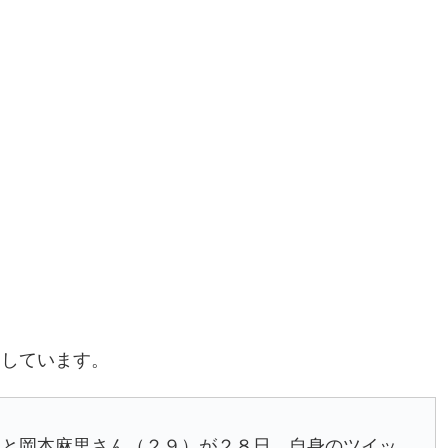
道しています。
こと
岡本麻里
さん（２９）が２８日、自身のツイッ