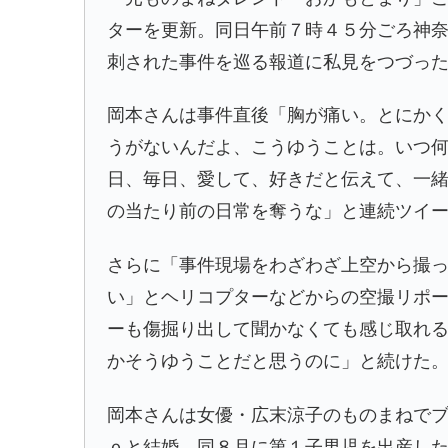
ターを更新。同日午前
７時４５分
ごろ
神
刺された事件を巡る報道に私見をつづっ
岡本さんは事件直後「胸が痛い。とにか
うがないんだよ、こうゆうことは。いつ
日、毎日、愛して、好きだと伝えて、一
の当たり前の日常を奪うな」と連続ツイ
さらに「事件現場をわざわざ上空から撮
い」とヘリコプターなどからの空撮リポ
ーも傷掘り出して聞かなくても感じ取れ
かそうゆうことだと思うのに」と続けた
岡本さんは女優・
広末涼子
のものまねで
ｏと結婚。同８月に第１子男児を出産し