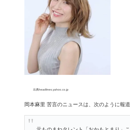
出典headlines.yahoo.co.jp
岡本麻里 苦言のニュースは、次のように報
元ものまねタレント「
おかもとまり
」