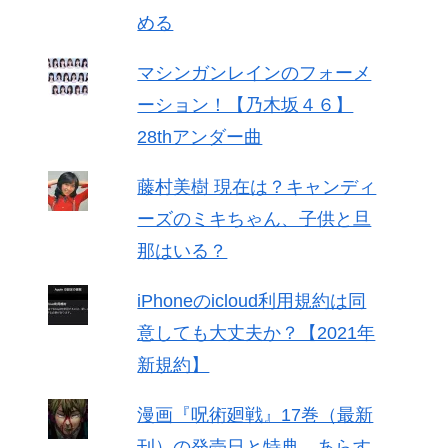
める
マシンガンレインのフォーメ
ーション！【乃木坂４６】
28thアンダー曲
藤村美樹 現在は？キャンディ
ーズのミキちゃん、子供と旦
那はいる？
iPhoneのicloud利用規約は同
意しても大丈夫か？【2021年
新規約】
漫画『呪術廻戦』17巻（最新
刊）の発売日と特典、あらす