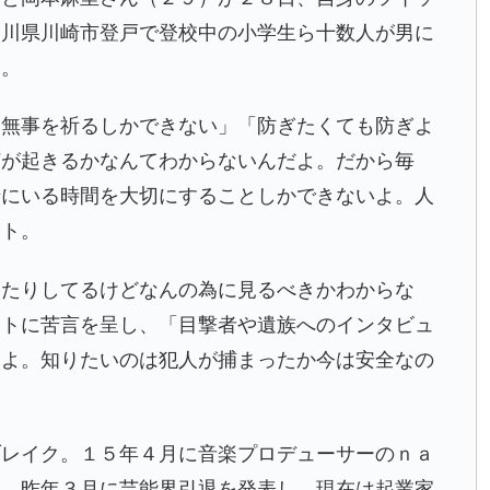
奈川県川崎市登戸
で登校中の小学生ら十数人が男に
た。
く無事を祈るしかできない」「防ぎたくても防ぎよ
何が起きるかなんてわからないんだよ。だから毎
緒にいる時間を大切にすることしかできないよ。人
ート。
ったりしてるけどなんの為に見るべきかわからな
ートに苦言を呈し、「目撃者や遺族へのインタビュ
るよ。知りたいのは犯人が捕まったか今は安全なの
。
ブレイク。１５年４月に音楽プロデューサーのｎａ
た。昨年３月に芸能界引退を発表し、現在は起業家