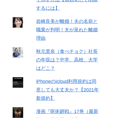
するには】
岩崎良美が離婚！夫の名前と
職業が判明！夫が呆れた離婚
理由
秋元里奈（食べチョク）社長
の年収は？中学、高校、大学
はどこ？
iPhoneのicloud利用規約は同
意しても大丈夫か？【2021年
新規約】
漫画『呪術廻戦』17巻（最新