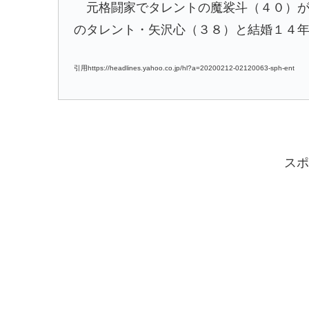
元格闘家でタレントの魔裟斗（４０）が
のタレント・矢沢心（３８）と結婚１４
引用https://headlines.yahoo.co.jp/hl?a=20200212-02120063-sph-ent
スポ