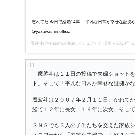
忘れてた 今日で結婚14年！ 平凡な日常が幸せな証拠か
@yazawashin.official
魔裟斗
(@masato.official)がシェアした投稿 –
2020年 
魔裟斗は１１日の投稿で夫婦ショットを
ト。そして「平凡な日常が幸せな証拠か
魔裟斗は２００７年２月１１日、かねて
経て１２年に長女、１４年に次女、そし
ＳＮＳでも３人の子供たちを交えた家族