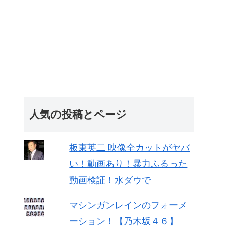
人気の投稿とページ
板東英二 映像全カットがヤバ
い！動画あり！暴力ふるった
動画検証！水ダウで
マシンガンレインのフォーメ
ーション！【乃木坂４６】