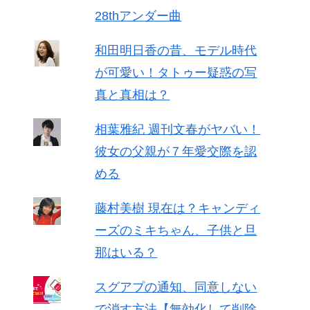
28thアンダー曲
和田明日香の昔、モデル時代
が可愛い！タトゥー疑惑の写
真と真相は？
相葉雅紀 週刊文春がヤバい！
彼女の父親が７年愛交際を認
める
藤村美樹 現在は？キャンディ
ーズのミキちゃん、子供と旦
那はいる？
スグアプの通知、同意しない
で消す方法【無効化して削除