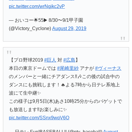
pic.twitter.com/wrNgjkc2vP
— おいコー🌟55▶️ 8/30〜9/1甲子園
(@Victory_Cyclone)
August 29, 2019
【プロ野球2019
#巨人
対
#広島
】
本日の東京ドームでは
#尾崎里紗
アナが
#ヴィーナス
のメンバーと一緒にチアダンス‼️🎶この後の試合中の
ダンスにも挑戦します！🔥よる7時から日テレ系地上
波にて生中継✨
この様子は9月5日(木)あさ10時25分からのバゲットで
も放送します‼️お楽しみに✨
pic.twitter.com/SSnx9wqV6O
— 日テレ Fun!BASEBALL!! (@ntv_baseball)
August