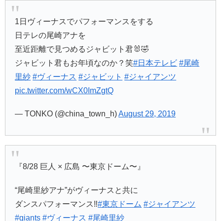
1日ヴィーナスでパフォーマンスをする
日テレの尾崎アナを
至近距離で見つめるジャビット君🐰🤣
ジャビット君もお年頃なのか？笑
#日本テレビ
#尾崎
里紗
#ヴィーナス
#ジャビット
#ジャイアンツ
pic.twitter.com/wCX0ImZgtQ
— TONKO (@china_town_h)
August 29, 2019
『8/28 巨人 × 広島 〜東京ドーム〜』
“尾崎里紗アナ”がヴィーナスと共に
ダンスパフォーマンス‼︎
#東京ドーム
#ジャイアンツ
#giants
#ヴィーナス
#尾崎里紗