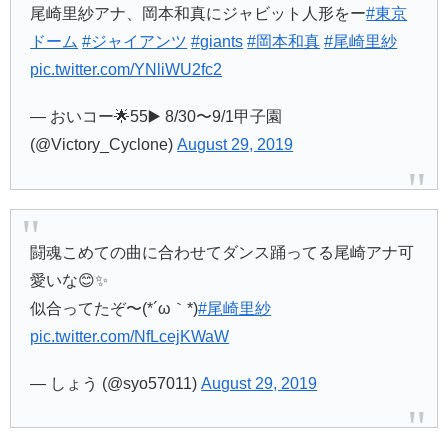
尾崎里紗アナ、岡本和真にジャビット人形をー
#東京
ドーム
#ジャイアンツ
#giants
#岡本和真
#尾崎里紗
pic.twitter.com/YNliWU2fc2
— おいコー🌟55▶️ 8/30〜9/1甲子園
(@Victory_Cyclone)
August 29, 2019
闘魂こめての曲に合わせてダンス踊ってる尾崎アナ可
愛いな😊✨
似合ってたぞ〜(*´ω｀*)
#尾崎里紗
pic.twitter.com/NfLcejKWaW
— しょう (@syo57011)
August 29, 2019