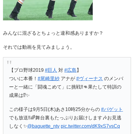
みんなに混ざるとちょっと違和感ありますか？
それでは動画を見てみましょう。
【プロ野球2019
#巨人
対
#広島
】
ついに本番！
#尾崎里紗
アナが
#ヴィーナス
のメンバ
ーと一緒に「闘魂こめて」に挑戦‼👊果たして特訓の
成果は⁉️✨
この様子は9月5日(木)あさ10時25分からの
#バゲット
でも放送‼️🌈舞台裏もたっぷりお届けします🎶お見逃
しなく✨
@baguette_ntv
pic.twitter.com/dK9xS7vsCq