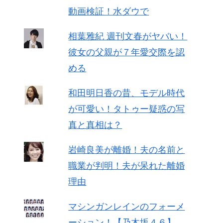
動画検証！水ダウで
相葉雅紀 週刊文春がヤバい！
彼女の父親が７年愛交際を認
める
和田明日香の昔、モデル時代
が可愛い！タトゥー疑惑の写
真と真相は？
岩崎良美が離婚！夫の名前と
職業が判明！夫が呆れた離婚
理由
マシンガンレインのフォーメ
ーション！【乃木坂４６】