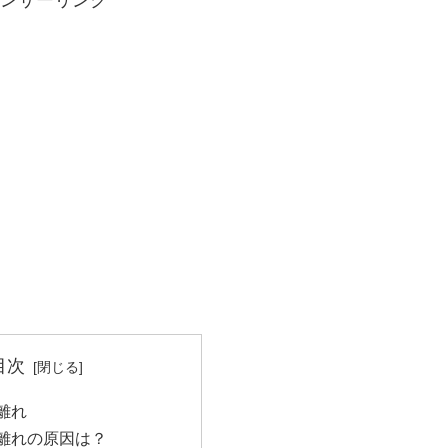
目次
離れ
客離れの原因は？