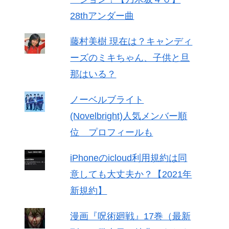
28thアンダー曲
藤村美樹 現在は？キャンディ
ーズのミキちゃん、子供と旦
那はいる？
ノーベルブライト
(Novelbright)人気メンバー順
位 プロフィールも
iPhoneのicloud利用規約は同
意しても大丈夫か？【2021年
新規約】
漫画『呪術廻戦』17巻（最新