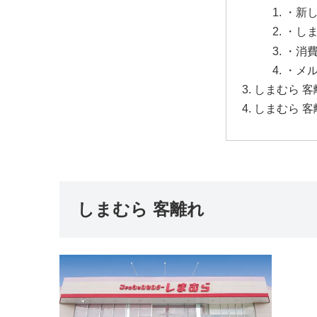
・新
・し
・消
・メ
しまむら 
しまむら 
しまむら 客離れ