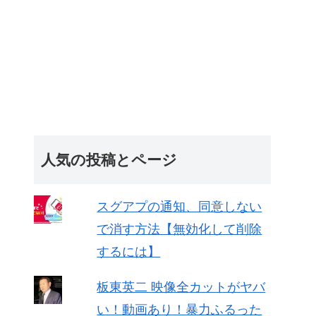
人気の投稿とページ
スグアプの通知、同意しない
で消す方法【無効化して削除
するには】
板東英二 映像全カットがヤバ
い！動画あり！暴力ふるった