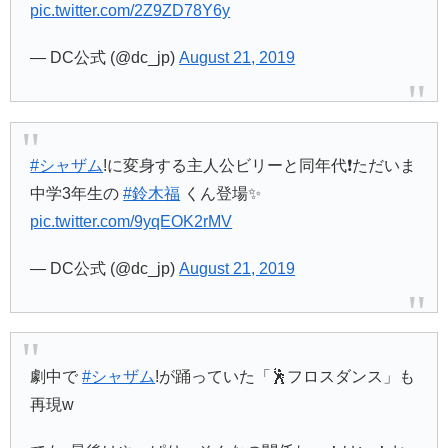
pic.twitter.com/2Z9ZD78Y6y
— DC公式 (@dc_jp)
August 21, 2019
#シャザム
!に変身する主人公ビリーと同年代❗️ただいま
中学3年生の
#鈴木福
くん登場✨
pic.twitter.com/9yqEOK2rMV
— DC公式 (@dc_jp)
August 21, 2019
劇中で
#シャザム
!が踊っていた「🕺フロスダンス」も
再現w