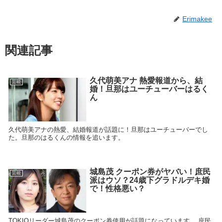
Erimakee
関連記事
久代萌美アナ 熱愛報道から、結
芸能
婚！旦那はユーチューバーはるく
ん
久代萌美アナの熱愛、結婚報道が話題に！旦那はユーチューバーでし
た。旦那のはるくんの情報を追います。
城島茂 クーポン券がヤバい！庶民
芸能
派はウソ？24歳下グラドルデキ婚
で！性格悪い？
TOKIOリーダー城島茂のクーポン券使用が話題になっています。 庶民