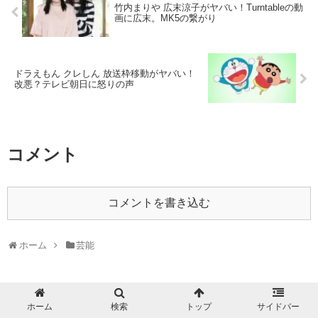
竹内まりや 広末涼子がヤバい！Turntableの動
画に広末。MK5の繋がり
ドラえもん クレしん 放送枠移動がヤバい！
改悪？テレビ朝日に怒りの声
コメント
コメントを書き込む
ホーム
芸能
ホーム
検索
トップ
サイドバー