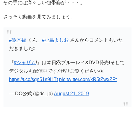
その手には痛々しい包帯姿が・・・。
さっそく動画を見てみましょう。
#鈴木福
くん、
#小島よしお
さんからコメントもいた
だきました❗️
『
#シャザム
!』は本日📀ブルーレイ&DVD発売❗️そして
デジタルも配信中です⚡️ぜひご覧ください👏
https://t.co/sgn51s9HTt
pic.twitter.com/kR5tZwxZFt
— DC公式 (@dc_jp)
August 21, 2019