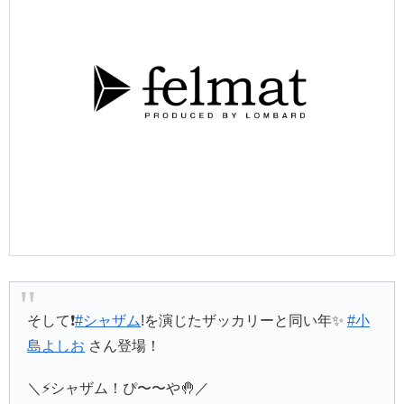
そして❗️
#シャザム
!を演じたザッカリーと同い年✨
#小
島よしお
さん登場！
＼⚡️シャザム！ぴ〜〜や🤚／