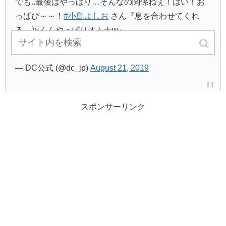
でも..最後はやっぱり…そんなの関係ねぇ！はい！お
っぱぴ～～！
#小島よしお
さん『息を合わせてくれ
る、福くんやっぱりオトナw』
pic.twitter.com/zL35xVmsEI
— DC公式 (@dc_jp)
August 21, 2019
スポンサーリンク