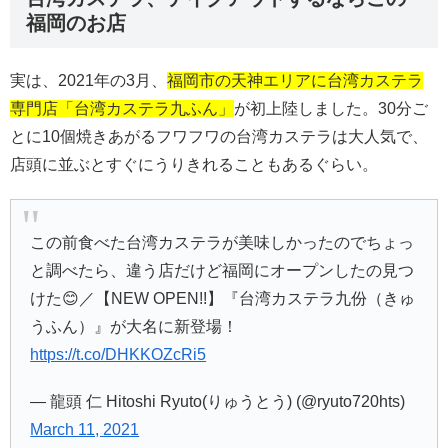
福岡のお店
実は、2021年の3月、
福岡市の天神エリアに台湾カステラ
専門店「台湾カステラ九ふん」
が初上陸しました。30分ご
とに10個焼きあがるフワフワの台湾カステラは大人気で、
店頭に並ぶとすぐにうりきれることもあるぐらい。
この前食べた台湾カステラが美味しかったのでちょっ
と調べたら、違う店だけど福岡にオープンしたの見つ
けた😊／【NEW OPEN!!】『台湾カステラ九份（きゅ
うふん）』が大名に新登場！
https://t.co/DHKKOZcRi5
— 龍頭 仁 Hitoshi Ryuto(りゅうとう) (@ryuto720hts)
March 11, 2021