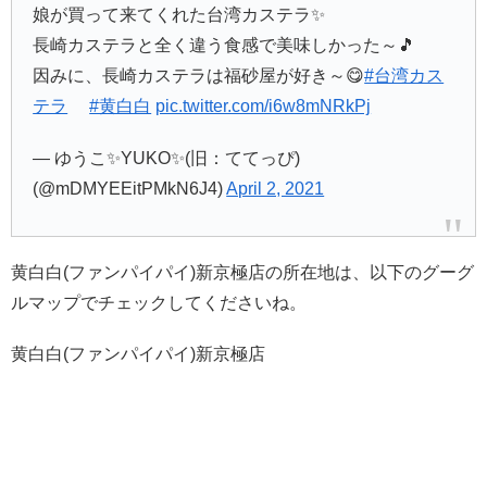
娘が買って来てくれた台湾カステラ✨
長崎カステラと全く違う食感で美味しかった～🎵
因みに、長崎カステラは福砂屋が好き～😋
#台湾カス
テラ
#黄白白
pic.twitter.com/i6w8mNRkPj
— ゆうこ✨YUKO✨(旧：ててっぴ)
(@mDMYEEitPMkN6J4)
April 2, 2021
黄白白(ファンパイパイ)新京極店の所在地は、以下のグーグ
ルマップでチェックしてくださいね。
黄白白(ファンパイパイ)新京極店