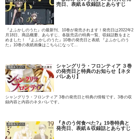
漫画＆ラノベ
売日、表紙＆収録話とあらすじ
『よふかしのうた』の最新刊、10巻が発売されます！発売日は2022年2
月18日、商品概要、あらすじ、各販売店の特典一覧、収録話数をまと
めました！ 『よふかしのうた』10巻の発売日と表紙 『よふかしのう
た』10巻の表紙画像はこちらになって...
シャングリラ・フロンティア ３巻
漫画＆ラノベ
の発売日と特典のお知らせ【ネタ
バレあり】
シャングリラ・フロンティア 3巻の発売日と特典の情報です。3巻の収
録内容と内容のネタバレです。
『きのう何食べた?』19巻特典と
漫画＆ラノベ
発売日、表紙＆収録話とあらすじ