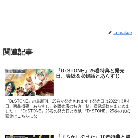
Erimakee
関連記事
『Dr.STONE』25巻特典と発売
漫画＆ラノベ
日、表紙＆収録話とあらすじ
『Dr.STONE』の最新刊、25巻が発売されます！発売日は2022年3月4
日、商品概要、あらすじ、各販売店の特典一覧、収録話数をまとめま
した！ 『Dr.STONE』25巻の発売日と表紙 『Dr.STONE』25巻の表紙
画像はこちらにな...
『よふかしのうた』10巻特典と発