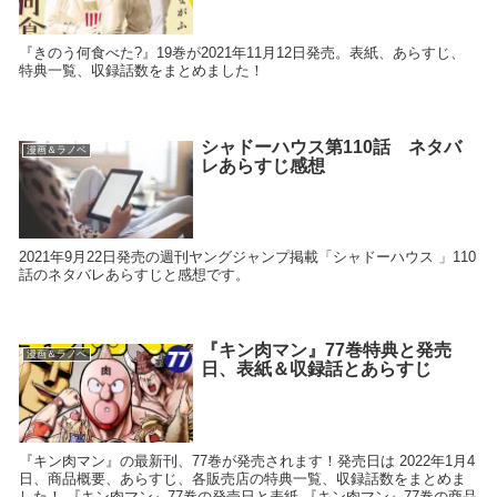
『きのう何食べた?』19巻が2021年11月12日発売。表紙、あらすじ、
特典一覧、収録話数をまとめました！
シャドーハウス第110話 ネタバ
漫画＆ラノベ
レあらすじ感想
2021年9月22日発売の週刊ヤングジャンプ掲載「シャドーハウス 」110
話のネタバレあらすじと感想です。
『キン肉マン』77巻特典と発売
漫画＆ラノベ
日、表紙＆収録話とあらすじ
『キン肉マン』の最新刊、77巻が発売されます！発売日は 2022年1月4
日、商品概要、あらすじ、各販売店の特典一覧、収録話数をまとめま
した！ 『キン肉マン』77巻の発売日と表紙 『キン肉マン』77巻の商品