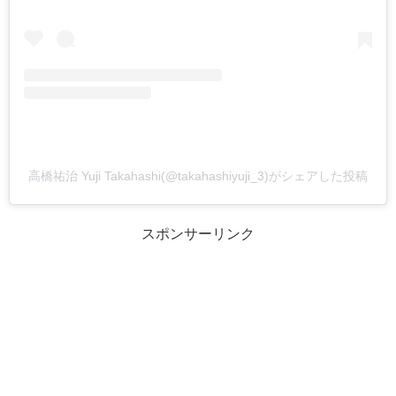
高橋祐治 Yuji Takahashi(@takahashiyuji_3)がシェアした投稿
スポンサーリンク