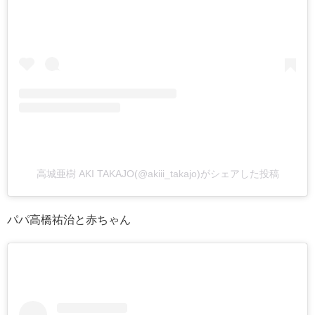
高城亜樹 AKI TAKAJO(@akiii_takajo)がシェアした投稿
パパ高橋祐治と赤ちゃん