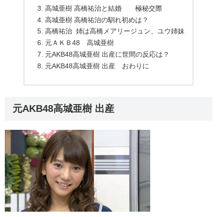
高城亜樹 高橋祐治と結婚 極秘交際
高城亜樹 高橋祐治の馴れ初めは？
高橋祐治 姉は高橋メアリージュン、ユウ姉妹
元ＡＫＢ48 高城亜樹
元AKB48高城亜樹 出産に世間の反応は？
元AKB48高城亜樹 出産 おわりに
元AKB48高城亜樹 出産