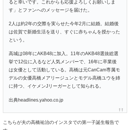
ると幸いです。これからも応援よろしくお願いしま
す」とファンへのメッセージを届けた。
2人は約2年の交際を実らせた今年2月に結婚。結婚後
は佐賀で新婚生活を送り、すぐに赤ちゃんを授かった
という。
高城は08年にAKB48に加入。11年のAKB48選抜総選
挙で12位に入るなど人気メンバーで、16年に卒業後
は女優として活動している。高橋は元CanCam専属モ
デルの女優高橋メアリージュンとモデル高橋ユウを姉
に持つ、イケメンJリーガーとして知られる。
出典headlines.yahoo.co.jp
こちらが夫の高橋祐治のインスタでの第一子誕生報告で