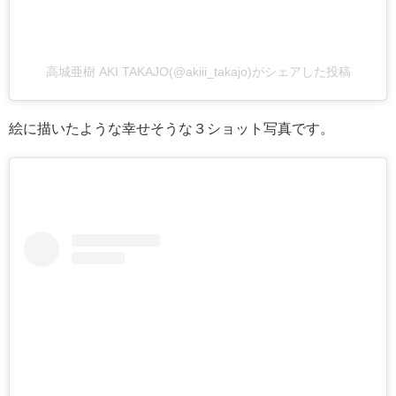
高城亜樹 AKI TAKAJO(@akiii_takajo)がシェアした投稿
絵に描いたような幸せそうな３ショット写真です。