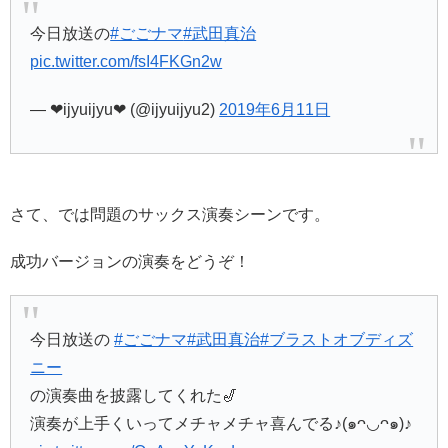
今日放送の
#ごごナマ
#武田真治
pic.twitter.com/fsI4FKGn2w
— ❤︎ijyuijyu❤︎ (@ijyuijyu2)
2019年6月11日
さて、では問題のサックス演奏シーンです。
成功バージョンの演奏をどうぞ！
今日放送の
#ごごナマ
#武田真治
#ブラストオブディズ
ニー
の演奏曲を披露してくれた🎷
演奏が上手くいってメチャメチャ喜んでる♪(๑ᴖ◡ᴖ๑)♪