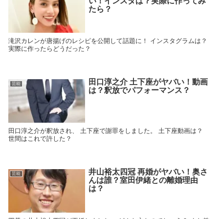
い！インスタは？実際に作ってみ
たら？
滝沢カレンが唐揚げのレシピを公開して話題に！ インスタグラムは？
実際に作ったらどうだった？
田口淳之介 土下座がヤバい！動画
芸能
は？釈放でパフォーマンス？
田口淳之介が釈放され、 土下座で謝罪をしました。 土下座動画は？
世間はこれで許した？
井山裕太四冠 再婚がヤバい！奥さ
芸能
んは誰？室田伊緒との離婚理由
は？