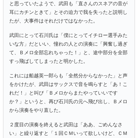
と思っていたようで、武田も「直さんのスネアの音が
耳にカチンときて」とその迫力で我を失ったと説明し
たが、大事件はそれだけではなかった。
武田にとって石川氏は「僕にとって
イチロー
選手みた
いな方」だといい、憧れの人との演奏に「興奮し過ぎ
て、Ｂメロ全部忘れちゃった！」と、途中部分を全部
すっ飛ばしてしまったと明かした。
これには船越英一郎らも「全然分からなかった」と声
をかけたが、武田はサックスで音を鳴らすと「あ！こ
れだ！」と叫び「Ｂメロからまたやっていいです
か？」というと、再び石川氏の元へ飛び出し、Ｂメロ
から演奏をやり直した。
２度目の演奏を終えると武田は「ああ、ごめんなさ
い」と繰り返すと「１回ＣＭいって欲しいけど、ＣＭ