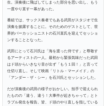
生。演奏後に飛ばしてしまった部分を思い出し、もう
一度やり直す一幕があった。
番組では、サックス奏者でもある武田がスタジオで生
演奏を披露することに。そのためのゲストとして、世
界的パーカッショニストの
石川直
氏を迎えてセッショ
ンすることとなった。
武田にとって石川氏は「海を渡った侍です」と尊敬す
るアーティストの一人。最初から緊張気味だった武田
はド頭からいきなり音が出ず「もう１回！」と言って
仕切り直し。そして映画「
リトル・マーメイド
」の
「アンダー・ザ・シー」を石川氏とセッションした。
だが演奏後の武田の様子がおかしい。拍手で迎えられ
たものの「違う、違う！大事件が起きちゃって」とト
ラブル発生を報告。皆、ド頭のやり直しを指している