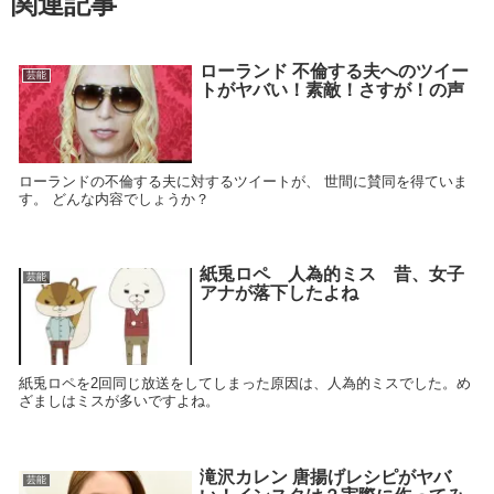
関連記事
ローランド 不倫する夫へのツイー
芸能
トがヤバい！素敵！さすが！の声
ローランドの不倫する夫に対するツイートが、 世間に賛同を得ていま
す。 どんな内容でしょうか？
紙兎ロペ 人為的ミス 昔、女子
芸能
アナが落下したよね
紙兎ロペを2回同じ放送をしてしまった原因は、人為的ミスでした。め
ざましはミスが多いですよね。
滝沢カレン 唐揚げレシピがヤバ
芸能