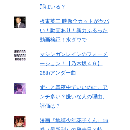
那はいる？
板東英二 映像全カットがヤバ
い！動画あり！暴力ふるった
動画検証！水ダウで
マシンガンレインのフォーメ
ーション！【乃木坂４６】
28thアンダー曲
ずっと真夜中でいいのに。ア
ンチ多い？嫌いな人の理由、
評価は？
漫画『地縛少年花子くん』16
巻（最新刊）の発売日と特