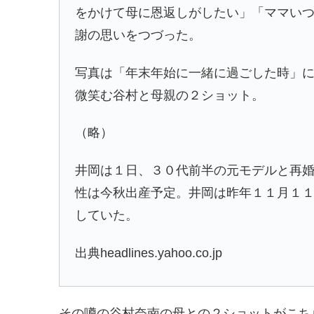
をかけて母に恩返しがしたい」「ママい
謝の思いをつづった。
写真は「年末年始に一緒に過ごした時」
微笑む谷村と母親の２ショット。
（略）
井岡は１日、３０代前半の元モデルと再
性は今秋出産予定。井岡は昨年１１月１
していた。
出典headlines.yahoo.co.jp
その噂の
谷村奈南の母との２ショットがこち