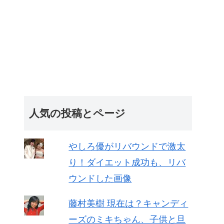
人気の投稿とページ
やしろ優がリバウンドで激太
り！ダイエット成功も、リバ
ウンドした画像
藤村美樹 現在は？キャンディ
ーズのミキちゃん、子供と旦