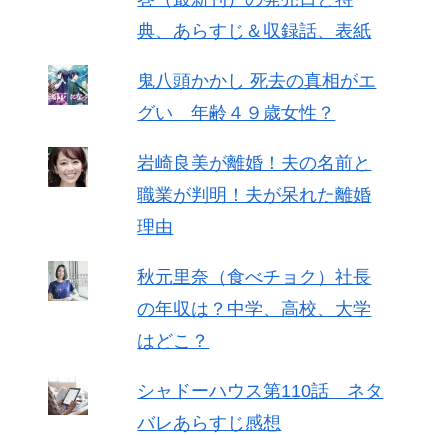
典、あらすじ＆収録話、表紙
鬼八頭かかし 死去の真相がエ
グい 年齢４９歳女性？
岩崎良美が離婚！夫の名前と
職業が判明！夫が呆れた離婚
理由
秋元里奈（食べチョク）社長
の年収は？中学、高校、大学
はどこ？
シャドーハウス第110話 ネタ
バレあらすじ感想