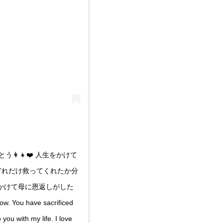
おめでとう👩‍👧❤️ 人生をかけて
どれだけ救ってくれたか分
かけて母に恩返しがした
ow. You have sacrificed
 you with my life. I love