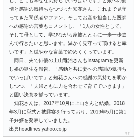
じ、とても幸せな気持ちでいっぱいです」と娘への愛
情と感謝の気持ちをつづった知花さん。これまで見守
ってきた関係者やファン、そしてお産を担当した医師
への感謝の言葉もコメントし、「1人の女性として、
そして母として、学びながら家族とともに一歩一歩進
んで行きたいと思います。温かく見守って頂けると幸
いです」と穏やかな言葉で締めくくっています。
同日、夫で俳優の上山竜治さんもInstagramを更新
し娘の誕生を報告。「感動と共に妻への感謝の気持ち
でいっぱいです」と知花さんへの感謝の気持ちを明か
しつつ、「夫婦ともに力を合わせて育てていきます」
と固い決意を誓っています。
知花さんは、2017年10月に上山さんと結婚。2018
年3月に挙式と披露宴を行っており、2019年5月に第1
子妊娠を発表していました。
出典headlines.yahoo.co.jp