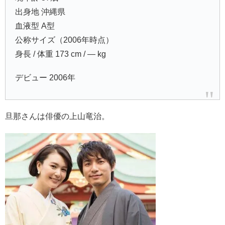
出身地 沖縄県
血液型 A型
公称サイズ（2006年時点）
身長 / 体重 173 cm / ― kg
デビュー 2006年
旦那さんは俳優の上山竜治。