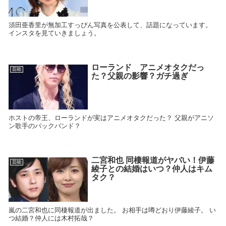
須田亜香里が無加工すっぴん写真を公表して、話題になっています。
インスタを見ていきましょう。
ローランド アニメオタクだっ
芸能
た？父親の影響？ガチ過ぎ
ホストの帝王、ローランドが実はアニメオタクだった？ 父親がアニソ
ン歌手のバックバンド？
二宮和也 同棲報道がヤバい！伊藤
芸能
綾子との結婚はいつ？仲人はキム
タク？
嵐の二宮和也に同棲報道が出ました。 お相手は噂どおり伊藤綾子。 い
つ結婚？仲人には木村拓哉？