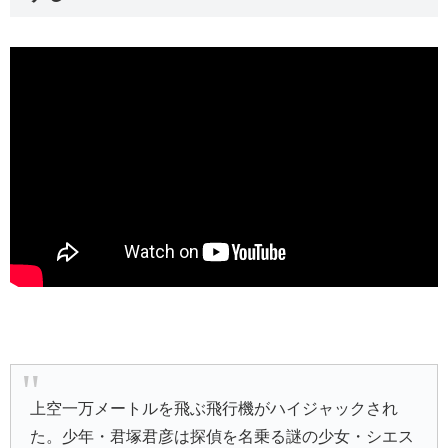
上空一万メートルを飛ぶ飛行機がハイジャックされ
た。少年・君塚君彦は探偵を名乗る謎の少女・シエス