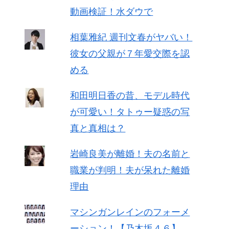
動画検証！水ダウで
相葉雅紀 週刊文春がヤバい！
彼女の父親が７年愛交際を認
める
和田明日香の昔、モデル時代
が可愛い！タトゥー疑惑の写
真と真相は？
岩崎良美が離婚！夫の名前と
職業が判明！夫が呆れた離婚
理由
マシンガンレインのフォーメ
ーション！【乃木坂４６】