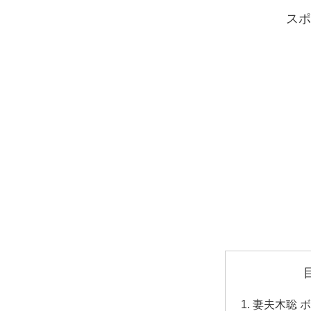
スポ
妻夫木聡 