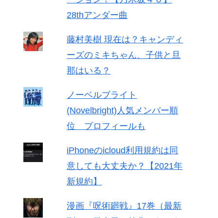
28thアンダー曲
藤村美樹 現在は？キャンディ
ーズのミキちゃん、子供と旦
那はいる？
ノーベルブライト
(Novelbright)人気メンバー順
位 プロフィールも
iPhoneのicloud利用規約は同
意しても大丈夫か？【2021年
新規約】
漫画『呪術廻戦』17巻（最新