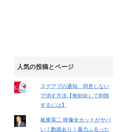
人気の投稿とページ
スグアプの通知、同意しない
で消す方法【無効化して削除
するには】
板東英二 映像全カットがヤバ
い！動画あり！暴力ふるった