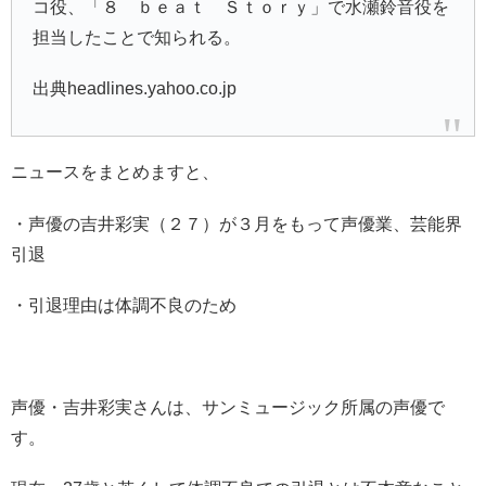
コ
役、「８ ｂｅａｔ Ｓｔｏｒｙ」で水瀬鈴音役を
担当したことで知られる。
出典headlines.yahoo.co.jp
ニュースをまとめますと、
・声優の
吉井彩実
（２７）が３月をもって声優業、芸能界
引退
・引退理由は体調不良のため
声優・吉井彩実さんは、サンミュージック所属の声優で
す。