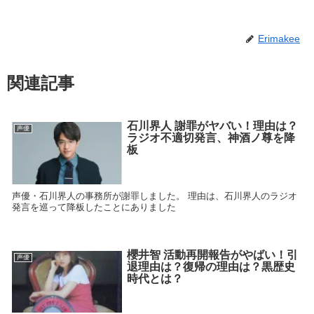
Erimakee
関連記事
石川界人 謝罪がヤバい！理由は？
声優
ラジオ不適切発言、神酒ノ尊を降
板
声優・石川界人の事務所が謝罪しました。 理由は、石川界人のラジオ
発言を巡って降板したことにありました
櫻井智 活動再開報告がやばい！引
声優
退理由は？復帰の理由は？黒歴史
時代とは？