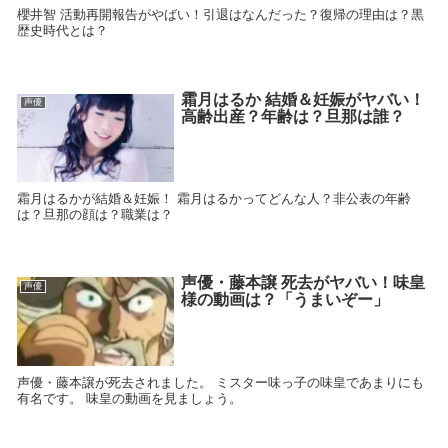
櫻井智 活動再開報告がやばい！引退はなんだった？復帰の理由は？黒
歴史時代とは？
霜月はるか 結婚＆妊娠がヤバい！
声優
高齢出産？年齢は？旦那は誰？
霜月はるかが結婚＆妊娠！ 霜月はるかってどんな人？非公表の年齢
は？旦那の顔は？職業は？
声優・藤本譲 死去がヤバい！味皇
声優
様の動画は？「うまいぞー」
声優・藤本譲が死去されました。 ミスター味っ子の味皇であまりにも
有名です。 味皇の動画を見ましょう。