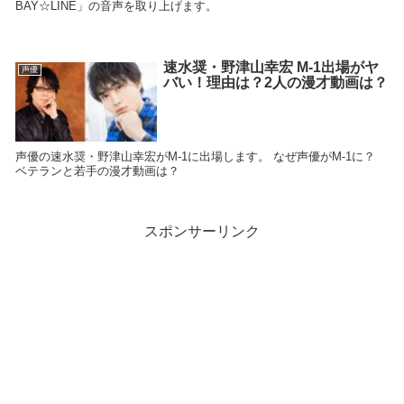
BAY☆LINE」の音声を取り上げます。
速水奨・野津山幸宏 M-1出場がヤ
声優
バい！理由は？2人の漫才動画は？
声優の速水奨・野津山幸宏がM-1に出場します。 なぜ声優がM-1に？
ベテランと若手の漫才動画は？
スポンサーリンク