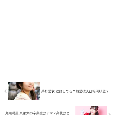
茅野愛衣 結婚してる？熱愛彼氏は松岡禎丞？
鬼頭明里 京都大の卒業生はデマ？高校はど