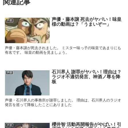
関連記事
声優・藤本譲 死去がヤバい！味皇
声優
様の動画は？「うまいぞー」
声優・藤本譲が死去されました。 ミスター味っ子の味皇であまりにも
有名です。 味皇の動画を見ましょう。
石川界人 謝罪がヤバい！理由は？
声優
ラジオ不適切発言、神酒ノ尊を降
板
声優・石川界人の事務所が謝罪しました。 理由は、石川界人のラジオ
発言を巡って降板したことにありました
櫻井智 活動再開報告がやばい！引
声優