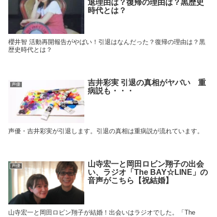
退理由は？復帰の理由は？黒歴史
時代とは？
櫻井智 活動再開報告がやばい！引退はなんだった？復帰の理由は？黒
歴史時代とは？
吉井彩実 引退の真相がヤバい 重
声優
病説も・・・
声優・吉井彩実が引退します。引退の真相は重病説が流れています。
山寺宏一と岡田ロビン翔子の出会
声優
い、ラジオ「The BAY☆LINE」の
音声がこちら【祝結婚】
山寺宏一と岡田ロビン翔子が結婚！出会いはラジオでした。「The