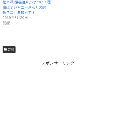
松本潤 極秘渡米がヤバい！理
由は？ジャニーさんとの関
係？二世週祭って？
2019年8月20日
芸能
芸能
スポンサーリンク