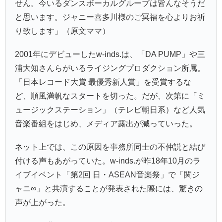
せん。今いるダンスボーカルグループは皆んなそうだ
と思います。ジャニー喜多川様のご冥福を心よりお祈
り致します」（原文ママ）
2001年にデビューしたw-inds.は、「DA PUMP」や三
浦大知さんらがいるライジングプロダクション所属。
「日本レコード大賞 最優秀新人賞」を受賞するな
ど、順風満帆なスタートを切った。だが、次第に「ミ
ュージックステーション」（テレビ朝日系）など人気
音楽番組をはじめ、メディア露出が減っていった。
ネット上では、この原因を事務所同士の不仲説と結び
付ける声もあがっていた。w-inds.が昨18年10月のラ
イブイベント「第2回 日・ASEAN音楽祭」で「関ジ
ャニ∞」と共演することが発表された際には、驚きの
声が上がった。