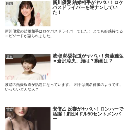
新川優愛 結婚相手がヤバい！ロケ
芸能
バスドライバーを逆ナンしてい
た！
新川優愛の結婚相手はロケバスドライバーでした！ とても好感持てる
エピソードが語られました。
波瑠 熱愛報道がヤバい！齋藤雅弘
芸能
＝倉沢涼央、顔は？動画は？
波瑠の熱愛報道が話題になっています。 相手は無名俳優のようです。
いったいどんな人？
安倍乙 反響がヤバい！ロンハーで
芸能
活躍！劇団4ドル50セントメンバ
ー