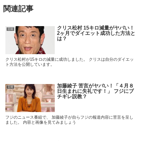
関連記事
クリス松村 15キロ減量がヤバい！
芸能
2ヶ月でダイエット成功した方法と
は？
クリス松村が15キロの減量に成功しました。 クリスは自分のダイエッ
ト方法を公開しています。
加藤綾子 苦言がヤバい！「４月８
芸能
日生まれに失礼です！」 フジにブ
チギレ説教？
フジのニュース番組で、 加藤綾子が自らフジの報道内容に苦言を呈し
ました。 内容と画像を見てみましょう