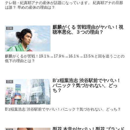
テレ朝・紀真耶アナの産休が話題になっています。 紀真耶アナの旦那
は誰？ 早めの産休の理由は？
麒麟がくる 苦戦理由がヤバい！視
芸能
聴率悪化、３つの理由？
麒麟がくるが苦戦！19.1％→17.9％→16.1％→13.5％と回を追うごとの
低下の理由とは？
B’z稲葉浩志 渋谷駅前でヤバい！
芸能
パニック？気づかれない、どっ
ち？
B’z稲葉浩志 渋谷駅前でヤバい！パニック？気づかれない、どっち？
梨花 本音がヤバい！梨花 ブランド