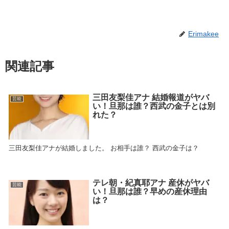
Erimakee
関連記事
三田友梨佳アナ 結婚報道がヤバ
芸能
い！旦那は誰？西武の金子とは別
れた？
三田友梨佳アナが結婚しました。 お相手は誰？ 西武の金子は？
テレ朝・紀真耶アナ 産休がヤバ
芸能
い！旦那は誰？早めの産休理由
は？