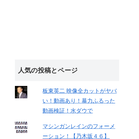
人気の投稿とページ
板東英二 映像全カットがヤバ
い！動画あり！暴力ふるった
動画検証！水ダウで
マシンガンレインのフォーメ
ーション！【乃木坂４６】