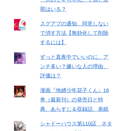
那はいる？
スグアプの通知、同意しない
で消す方法【無効化して削除
するには】
ずっと真夜中でいいのに。ア
ンチ多い？嫌いな人の理由、
評価は？
漫画『地縛少年花子くん』16
巻（最新刊）の発売日と特
典、あらすじ＆収録話、表紙
シャドーハウス第110話 ネタ