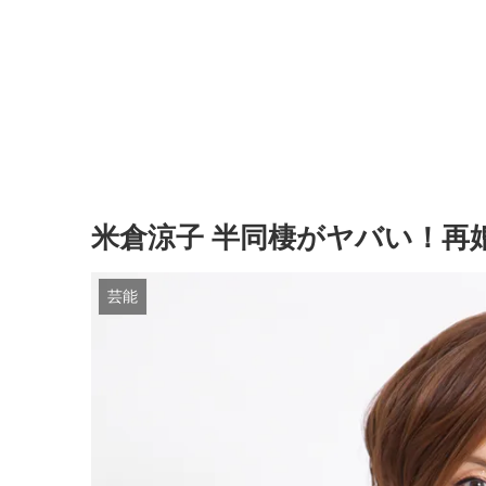
米倉涼子 半同棲がヤバい！再
芸能