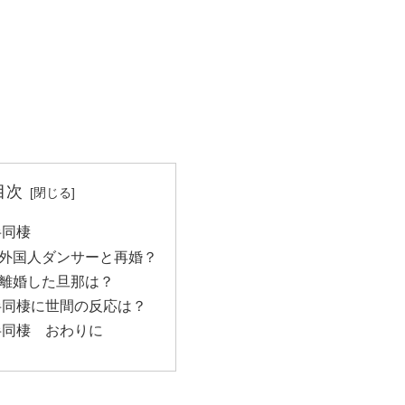
目次
半同棲
外国人ダンサーと再婚？
離婚した旦那は？
半同棲に世間の反応は？
半同棲 おわりに