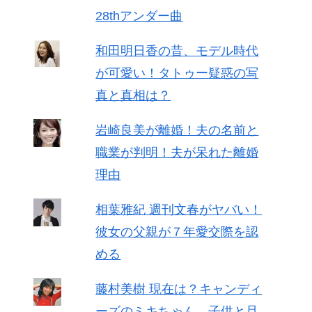
28thアンダー曲
和田明日香の昔、モデル時代
が可愛い！タトゥー疑惑の写
真と真相は？
岩崎良美が離婚！夫の名前と
職業が判明！夫が呆れた離婚
理由
相葉雅紀 週刊文春がヤバい！
彼女の父親が７年愛交際を認
める
藤村美樹 現在は？キャンディ
ーズのミキちゃん、子供と旦