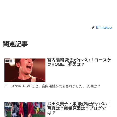
Erimakee
関連記事
宮内陽輔 死去がヤバい！ヨースケ
芸能
＠HOME、死因は？
ヨースケ＠HOMEこと、宮内陽輔が死去されました。 死因は？
武田久美子・娘 飛び級がヤバい！
芸能
写真は？離婚原因は？ブログで
は？