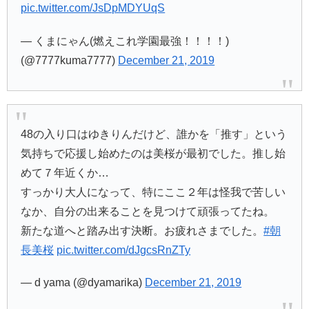
pic.twitter.com/JsDpMDYUqS
— くまにゃん(燃えこれ学園最強！！！！)
(@7777kuma7777)
December 21, 2019
48の入り口はゆきりんだけど、誰かを「推す」という
気持ちで応援し始めたのは美桜が最初でした。推し始
めて７年近くか…
すっかり大人になって、特にここ２年は怪我で苦しい
なか、自分の出来ることを見つけて頑張ってたね。
新たな道へと踏み出す決断。お疲れさまでした。
#朝
長美桜
pic.twitter.com/dJgcsRnZTy
— d yama (@dyamarika)
December 21, 2019