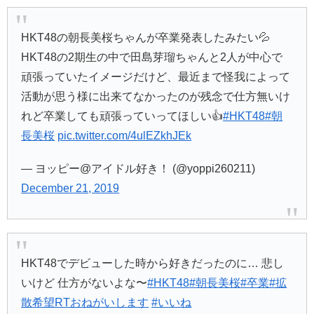
HKT48の朝長美桜ちゃんが卒業発表したみたい💦
HKT48の2期生の中で田島芽瑠ちゃんと2人が中心で
頑張っていたイメージだけど、最近まで怪我によって
活動が思う様に出来てなかったのが残念で仕方無いけ
れど卒業しても頑張っていってほしい👍
#HKT48
#朝
長美桜
pic.twitter.com/4ulEZkhJEk
— ヨッピー@アイドル好き！ (@yoppi260211)
December 21, 2019
HKT48でデビューした時から好きだったのに… 悲し
いけど 仕方がないよな〜
#HKT48
#朝長美桜
#卒業
#拡
散希望RTおねがいします
#いいね