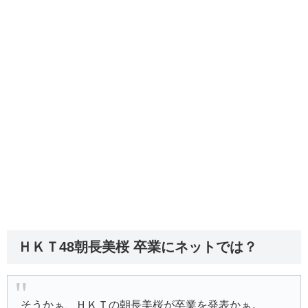
ＨＫＴ48朝長美桜 卒業にネットでは？
そうかぁ、ＨＫＴの朝長美桜が卒業を発表かぁ。