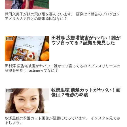
武田久美子が娘の飛び級を喜んでいます。 画像は？報告のブログは？
アメリカ人男性との離婚原因はなに？
田村淳 広告塔被害がヤバい！誰が
芸能
ウソ言ってる？証拠を発見した
田村淳 広告塔被害がヤバい！誰がウソ言ってるの？プレスリリースの
証拠を発見！Tastimeってなに？
牧瀬里穂 前髪カットがヤバい！画
芸能
像は？奇跡の48歳
牧瀬里穂の前髪カット画像が話題になっています。 インスタを見てみ
ましょう。