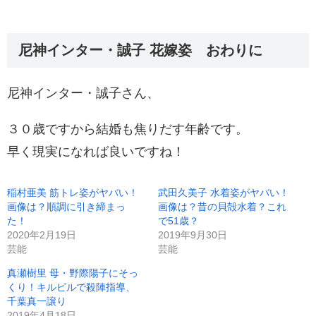
尼神インター・誠子 花嫁姿 おわりに
尼神インター・誠子さん、
３０歳ですから結婚も焦りだす年齢です。
早く現実になれば良いですね！
稲村亜美 筋トレ姿がヤバい！
武田久美子 水着姿がヤバい！
画像は？順調に引き締まっ
画像は？昔の貝殻水着？これ
た！
で51歳？
2020年2月19日
2019年9月30日
芸能
芸能
真瀬樹里 母・野際陽子にそっ
くり！キルビルで殺陣指導、
千葉真一譲り
2019年4月18日