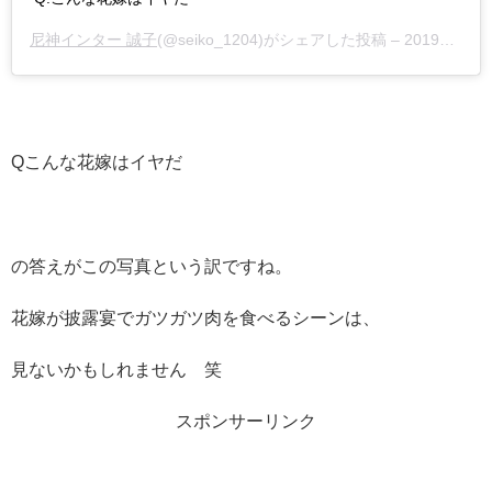
尼神インター 誠子
(@seiko_1204)がシェアした投稿 –
2019年11月月11日午前4時05分PST
Qこんな花嫁はイヤだ
の答えがこの写真という訳ですね。
花嫁が披露宴でガツガツ肉を食べるシーンは、
見ないかもしれません 笑
スポンサーリンク