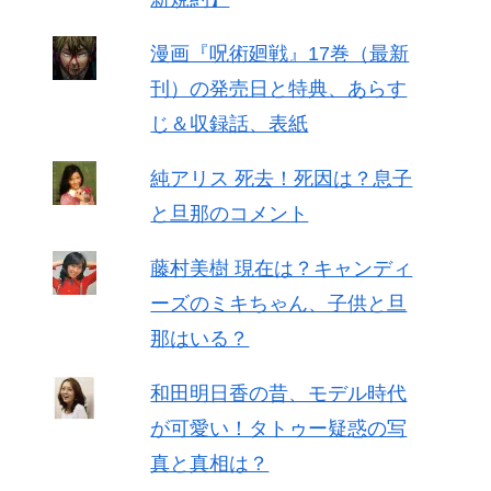
漫画『呪術廻戦』17巻（最新
刊）の発売日と特典、あらす
じ＆収録話、表紙
純アリス 死去！死因は？息子
と旦那のコメント
藤村美樹 現在は？キャンディ
ーズのミキちゃん、子供と旦
那はいる？
和田明日香の昔、モデル時代
が可愛い！タトゥー疑惑の写
真と真相は？