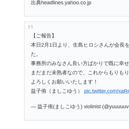
出典headlines.yahoo.co.jp
【ご報告】
本日2月1日より、生島ヒロシさんが会長
た。
事務所のみなさん良い方ばかりで既に幸
まだまだ未熟者なので、これからもりも
よろしくお願いいたします！
益子侑（ましこゆう）
pic.twitter.com/xa
— 益子侑(ましこゆう) violinist (@yuuuuuv