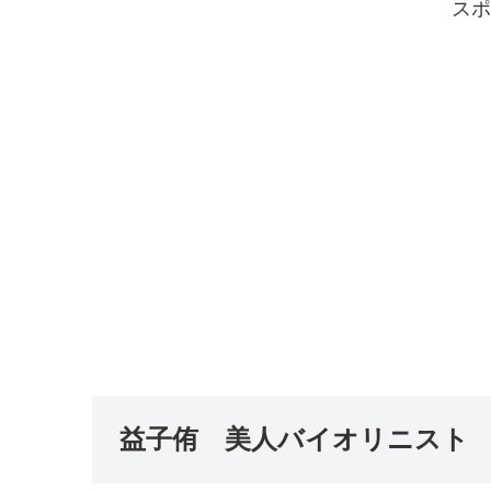
スポ
益子侑 美人バイオリニスト w