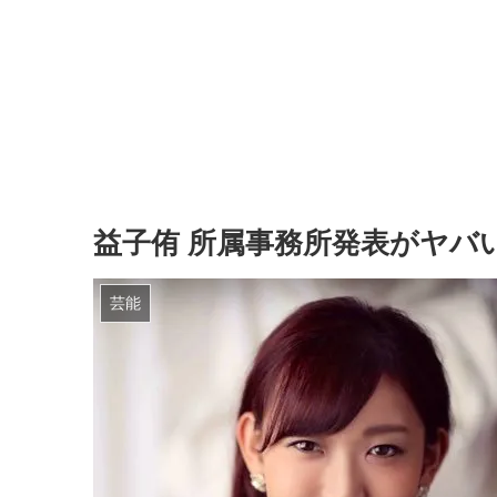
益子侑 所属事務所発表がヤバ
芸能