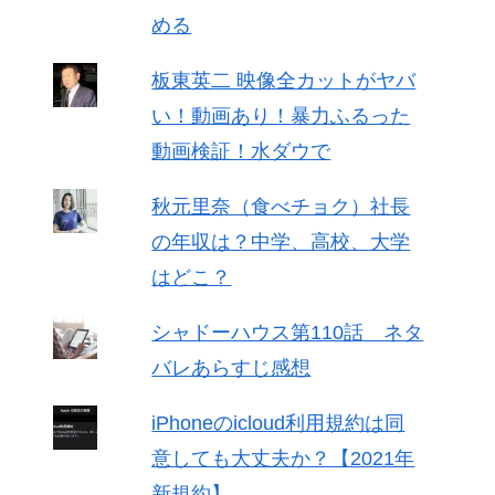
める
板東英二 映像全カットがヤバ
い！動画あり！暴力ふるった
動画検証！水ダウで
秋元里奈（食べチョク）社長
の年収は？中学、高校、大学
はどこ？
シャドーハウス第110話 ネタ
バレあらすじ感想
iPhoneのicloud利用規約は同
意しても大丈夫か？【2021年
新規約】