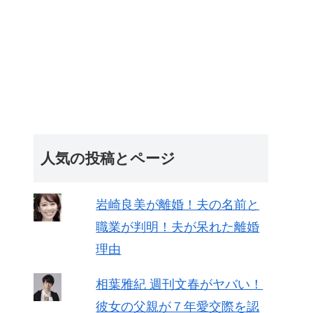
人気の投稿とページ
岩崎良美が離婚！夫の名前と
職業が判明！夫が呆れた離婚
理由
相葉雅紀 週刊文春がヤバい！
彼女の父親が７年愛交際を認