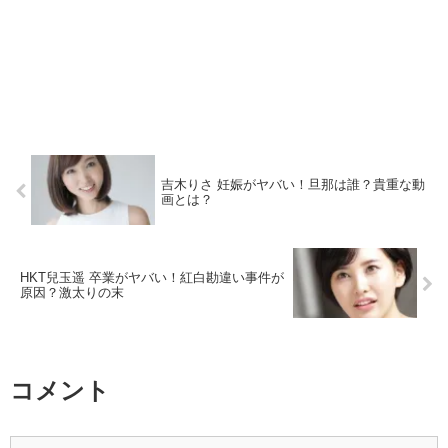
吉木りさ 妊娠がヤバい！旦那は誰？貴重な動
画とは？
HKT兒玉遥 卒業がヤバい！紅白勘違い事件が
原因？激太りの末
コメント