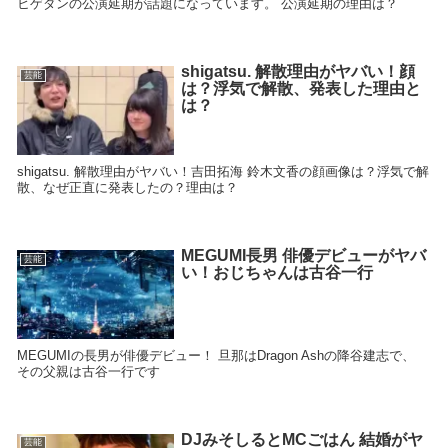
ヒゲダンの公演延期が話題になっています。 公演延期の理由は？
shigatsu. 解散理由がヤバい！顔
芸能
は？浮気で解散、発表した理由と
は？
shigatsu. 解散理由がヤバい！吉田拓海 鈴木文香の顔画像は？浮気で解
散、なぜ正直に発表したの？理由は？
MEGUMI長男 俳優デビューがヤバ
芸能
い！おじちゃんは古谷一行
MEGUMIの長男が俳優デビュー！ 旦那はDragon Ashの降谷建志で、
その父親は古谷一行です
DJみそしるとMCごはん 結婚がヤ
芸能