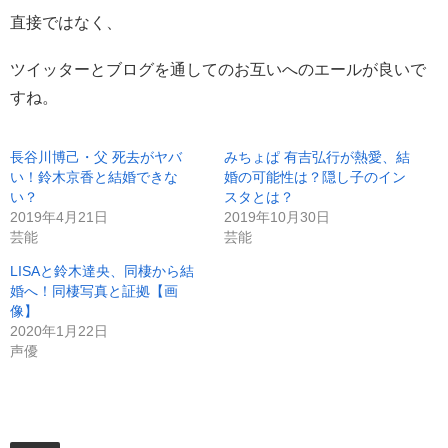
直接ではなく、
ツイッターとブログを通してのお互いへのエールが良いで
すね。
長谷川博己・父 死去がヤバ
みちょぱ 有吉弘行が熱愛、結
い！鈴木京香と結婚できな
婚の可能性は？隠し子のイン
い？
スタとは？
2019年4月21日
2019年10月30日
芸能
芸能
LISAと鈴木達央、同棲から結
婚へ！同棲写真と証拠【画
像】
2020年1月22日
声優