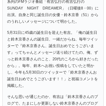
系列のFMラジオ番組「
有吉弘行の有吉弘行の
SUNDAY NIGHT DREAMER
」（日曜後8・00）に
出演。自身と同じ誕生日の女優・
鈴木京香
（51）から
のうれしいメッセージについて明かした。
5月31日に45歳の誕生日を迎えた有吉。「俺の誕生日
と鈴木京香さんの誕生日、一緒だからね、毎年ツイッ
ターで『鈴木京香さん、誕生日おめでとうございま
す』ってちゃんとメッセージ送り続けてたの。俺、ず
っと鈴木京香さんのこと、20代のころから好きだった
から」。毎年、鈴木へお祝い投稿をしていたと明か
し、今年も5月30日のツイッターで「鈴木京香さんお
誕生日おめでとうございます！！」と祝福コメントを
掲載した。
そんな思いが通じたのか、有吉は「鈴木京香さんのブ
ログで。たまにしか更新しない鈴木京香さんのブログ