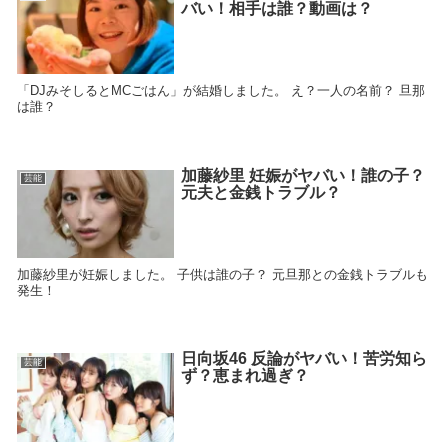
バい！相手は誰？動画は？
「DJみそしるとMCごはん」が結婚しました。 え？一人の名前？ 旦那
は誰？
加藤紗里 妊娠がヤバい！誰の子？
芸能
元夫と金銭トラブル？
加藤紗里が妊娠しました。 子供は誰の子？ 元旦那との金銭トラブルも
発生！
日向坂46 反論がヤバい！苦労知ら
芸能
ず？恵まれ過ぎ？