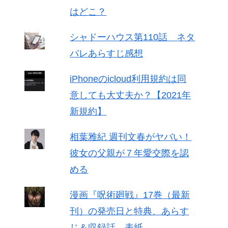
はどこ？
シャドーハウス第110話 ネタ
バレあらすじ感想
iPhoneのicloud利用規約は同
意しても大丈夫か？【2021年
新規約】
相葉雅紀 週刊文春がヤバい！
彼女の父親が７年愛交際を認
める
漫画『呪術廻戦』17巻（最新
刊）の発売日と特典、あらす
じ＆収録話、表紙