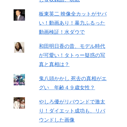
板東英二 映像全カットがヤバ
い！動画あり！暴力ふるった
動画検証！水ダウで
和田明日香の昔、モデル時代
が可愛い！タトゥー疑惑の写
真と真相は？
鬼八頭かかし 死去の真相がエ
グい 年齢４９歳女性？
やしろ優がリバウンドで激太
り！ダイエット成功も、リバ
ウンドした画像