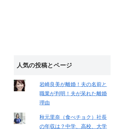
人気の投稿とページ
岩崎良美が離婚！夫の名前と
職業が判明！夫が呆れた離婚
理由
秋元里奈（食べチョク）社長
の年収は？中学、高校、大学