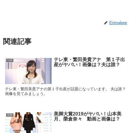
Erimakee
関連記事
テレ東・繁田美貴アナ 第１子出
芸能
産がヤバい！画像は？夫は誰？
テレ東・繁田美貴アナの第１子出産が話題になっています。 夫は誰？
画像を見てみましょう。
美脚大賞2019がヤバい！山本美
芸能
月、榮倉奈々 動画と画像は？