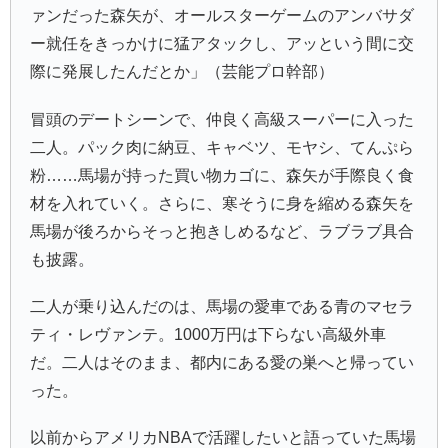
ァンだった森矢が、オールスターゲームのアンバサダ
ー就任をきっかけに猛アタックし、アッという間に交
際に発展したんだとか」（芸能プロ幹部）
冒頭のデートシーンで、仲良く高級スーパーに入った
二人。パック肉に納豆、キャベツ、モヤシ、てんぷら
粉……馬場が持った買い物カゴに、森矢が手際良く食
材を入れていく。さらに、寒そうに身を縮める森矢を
馬場が後ろからそっと抱きしめるなど、ラブラブ具合
も披露。
二人が乗り込んだのは、馬場の愛車である青のマセラ
ティ・レヴァンテ。1000万円は下らない高級外車
だ。二人はそのまま、都内にある愛の巣へと帰ってい
った。
以前からアメリカNBAで活躍したいと語っていた馬場