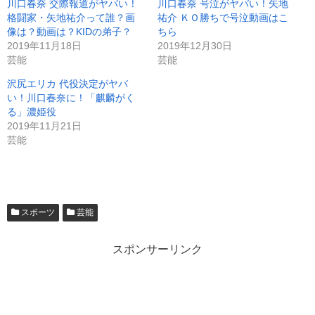
川口春奈 交際報道がヤバい！
川口春奈 号泣がヤバい！矢地
格闘家・矢地祐介って誰？画
祐介 ＫＯ勝ちで号泣動画はこ
像は？動画は？KIDの弟子？
ちら
2019年11月18日
2019年12月30日
芸能
芸能
沢尻エリカ 代役決定がヤバ
い！川口春奈に！「麒麟がく
る」濃姫役
2019年11月21日
芸能
スポーツ
芸能
スポンサーリンク