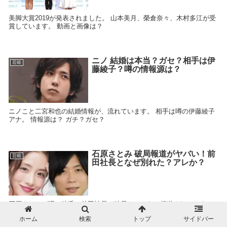
美脚大賞2019が発表されました。 山本美月、榮倉奈々、木村多江が受
賞しています。 動画と画像は？
ニノ 結婚は本当？ガセ？相手は伊
芸能
藤綾子？噂の情報源は？
ニノこと二宮和也の結婚情報が、流れています。 相手は噂の伊藤綾子
アナ。 情報源は？ ガチ？ガセ？
石原さとみ 破局報道がヤバい！前
芸能
田社長となぜ別れた？アレか？
石原さとみが噂の彼氏・前田社長と破局していたと報道されていま
す。 破局理由はなに？やはりアレ？
ホーム
検索
トップ
サイドバー