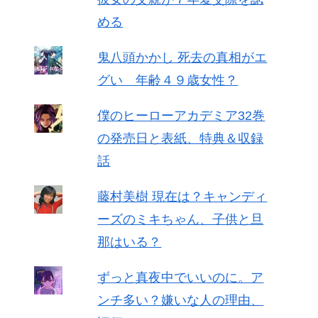
める
鬼八頭かかし 死去の真相がエ
グい 年齢４９歳女性？
僕のヒーローアカデミア32巻
の発売日と表紙、特典＆収録
話
藤村美樹 現在は？キャンディ
ーズのミキちゃん、子供と旦
那はいる？
ずっと真夜中でいいのに。ア
ンチ多い？嫌いな人の理由、