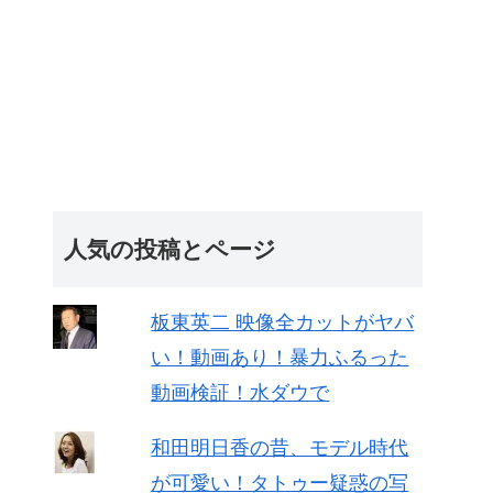
人気の投稿とページ
板東英二 映像全カットがヤバ
い！動画あり！暴力ふるった
動画検証！水ダウで
和田明日香の昔、モデル時代
が可愛い！タトゥー疑惑の写