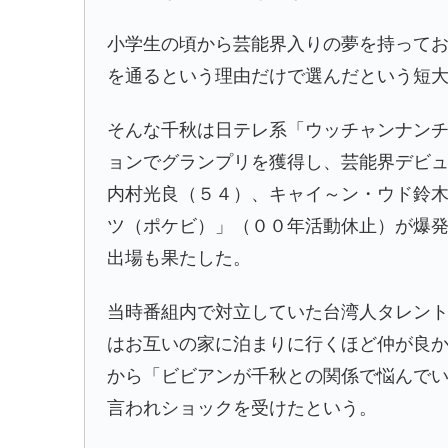
小学生の頃から芸能界入りの夢を持って
を通るという理由だけで選んだという短
そんな千秋は日テレ系「ウッチャンナン
ョンでグランプリを獲得し、芸能界デビ
内村光良（５４）、キャイ～ン・ウド鈴
ツ（ポケビ）」（００年活動休止）が爆
出場も果たした。
当時番組内で対立していた台湾人タレン
はお互いの家に泊まりに行くほど仲が良
から「ビビアンが千秋との関係で悩んで
言われショックを受けたという。