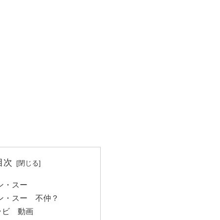
目次
ン・スー
ン・スー 不仲？
ラビ 動画