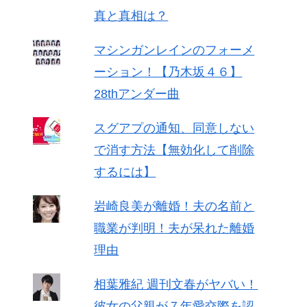
真と真相は？
マシンガンレインのフォーメ
ーション！【乃木坂４６】
28thアンダー曲
スグアプの通知、同意しない
で消す方法【無効化して削除
するには】
岩崎良美が離婚！夫の名前と
職業が判明！夫が呆れた離婚
理由
相葉雅紀 週刊文春がヤバい！
彼女の父親が７年愛交際を認