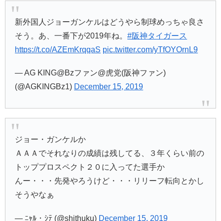
新外国人ジョーガンケルはどうやら制球めっちゃ良さ
そう。あ、一番下が2019年ね。
#阪神タイガース
https://t.co/AZEmKrqqaS
pic.twitter.com/yTfOYOrnL9
— AG KING@Bzファン@虎党(阪神ファン)
(@AGKINGBz1)
December 15, 2019
ジョー・ガンケルか
ＡＡＡでそれなりの成績は残してる、３年くらい前の
トッププロスペクト２０に入ってた選手か
んー・・・先発やろうけど・・・リリーフ転向とかし
そうやなぁ
— ﾆｬﾙ・ｼﾃ (@shithuku)
December 15, 2019