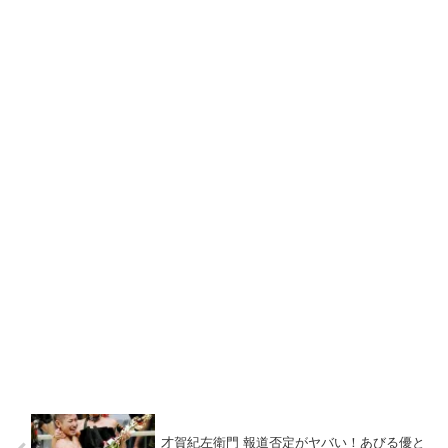
才賀紀左衛門 報道否定がヤバい！あびる優と