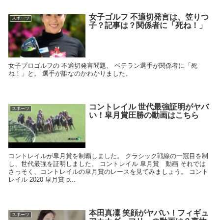
女子ゴルフ 不適切発言は、笠りつ
スポーツ
子？記事は？関係者に「死ね！」
女子プロゴルフの 不適切発言問題、 ベテラン選手が関係者に「死
ね！」と。 選手が誰なのかわかりました。
コントレイル 世代最強証明がヤバ
スポーツ
い！皐月賞圧勝の動画はこちら
コントレイルが皐月賞を制覇しました。 クラシック戦線の一冠目を制
し、世代最強を証明しました。 コントレイル 皐月賞 動画 それでは
さっそく、コントレイルの皐月賞のレースを見てみましょう。 コント
レイル 2020 皐月賞 p...
本田真凜 笑顔がヤバい！フィギュ
スポーツ