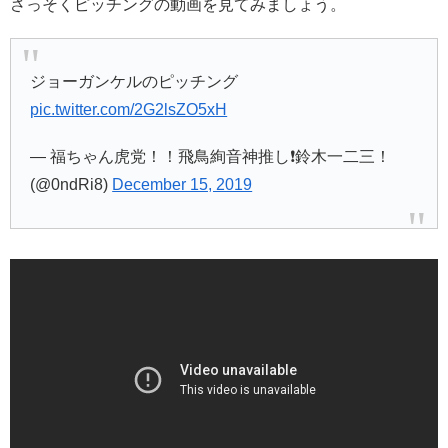
さっそくピッチングの動画を見てみましょう。
ジョーガンケルのピッチング
pic.twitter.com/2G2lsZO5xH
— 福ちゃん虎党！！飛鳥絢音神推し❗️鈴木一二三！
(@0ndRi8)
December 15, 2019