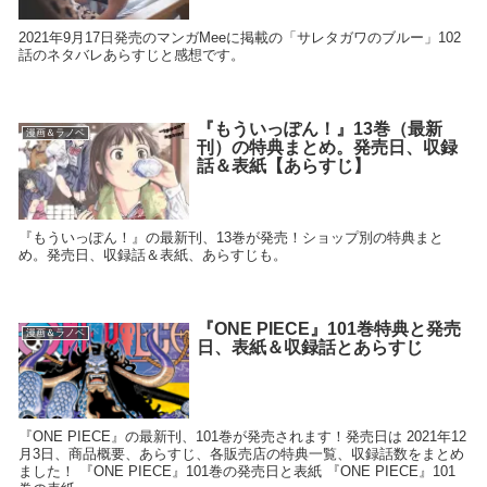
2021年9月17日発売のマンガMeeに掲載の「サレタガワのブルー」102
話のネタバレあらすじと感想です。
『もういっぽん！』13巻（最新
漫画＆ラノベ
刊）の特典まとめ。発売日、収録
話＆表紙【あらすじ】
『もういっぽん！』の最新刊、13巻が発売！ショップ別の特典まと
め。発売日、収録話＆表紙、あらすじも。
『ONE PIECE』101巻特典と発売
漫画＆ラノベ
日、表紙＆収録話とあらすじ
『ONE PIECE』の最新刊、101巻が発売されます！発売日は 2021年12
月3日、商品概要、あらすじ、各販売店の特典一覧、収録話数をまとめ
ました！ 『ONE PIECE』101巻の発売日と表紙 『ONE PIECE』101