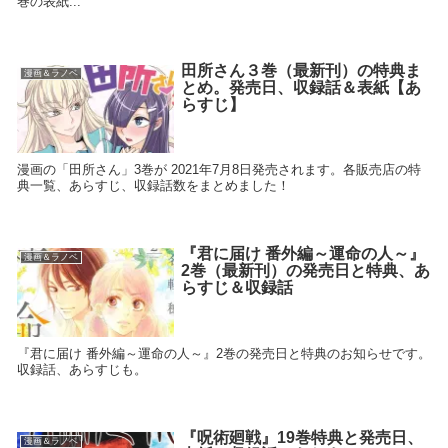
巻の表紙...
田所さん３巻（最新刊）の特典ま
漫画＆ラノベ
とめ。発売日、収録話＆表紙【あ
らすじ】
漫画の「田所さん」3巻が 2021年7月8日発売されます。各販売店の特
典一覧、あらすじ、収録話数をまとめました！
『君に届け 番外編～運命の人～』
漫画＆ラノベ
2巻（最新刊）の発売日と特典、あ
らすじ＆収録話
『君に届け 番外編～運命の人～』2巻の発売日と特典のお知らせです。
収録話、あらすじも。
『呪術廻戦』19巻特典と発売日、
漫画＆ラノベ