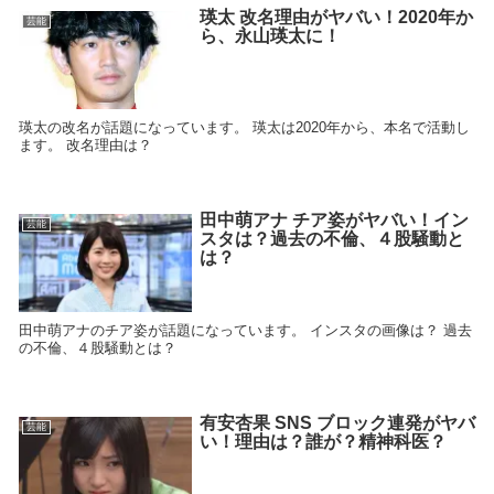
瑛太 改名理由がヤバい！2020年か
芸能
ら、永山瑛太に！
瑛太の改名が話題になっています。 瑛太は2020年から、本名で活動し
ます。 改名理由は？
田中萌アナ チア姿がヤバい！イン
芸能
スタは？過去の不倫、４股騒動と
は？
田中萌アナのチア姿が話題になっています。 インスタの画像は？ 過去
の不倫、４股騒動とは？
有安杏果 SNS ブロック連発がヤバ
芸能
い！理由は？誰が？精神科医？