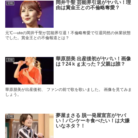
岡井千聖 芸能界引退がヤバい！理
芸能
由は賞金王との不倫略奪愛？
元℃―uteの岡井千聖が芸能界引退！不倫略奪愛で引退同然の休業状態
でした。賞金王との不倫報道とは？
華原朋美 出産後初がヤバい！画像
芸能
は？24ｋｇ太った？父親は誰？
華原朋美が出産後初、 ファンの前で歌を歌いました。 画像を見てみま
しょう。
夢屋まさる 脱一発屋宣言がヤバ
芸能
い！パンケーキ食べたい！は大嫌
いなネタ？！