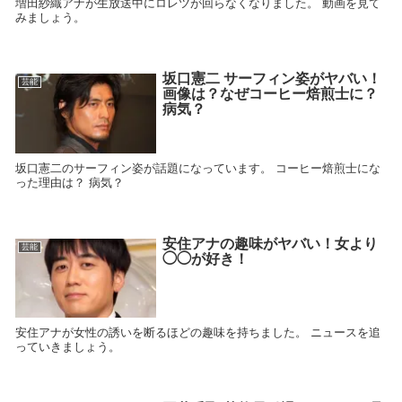
増田紗織アナが生放送中にロレツが回らなくなりました。 動画を見て
みましょう。
坂口憲二 サーフィン姿がヤバい！
芸能
画像は？なぜコーヒー焙煎士に？
病気？
坂口憲二のサーフィン姿が話題になっています。 コーヒー焙煎士にな
った理由は？ 病気？
安住アナの趣味がヤバい！女より
芸能
◯◯が好き！
安住アナが女性の誘いを断るほどの趣味を持ちました。 ニュースを追
っていきましょう。