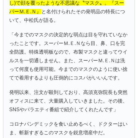
し)で顔を覆ったような不思議な〝マスク〟。『スー
パーＭ.Ｅ.Ｎ』
と名付けられたその発明品の特長につ
いて、中松氏が語る。
「今までのマスクの決定的な弱点は目を守れていなか
ったことです。スーパーＭ.Ｅ.Ｎなら目、鼻、口を完
全防護。特殊透明板なので、布製マスクと違ってウイ
ルスを一切通しません。また、スーパーＭ.Ｅ.Ｎは洗
って何度も使用可能。今までのマスクのように使い捨
てで着用するよりも圧倒的にコスパがいいんです。
発明以来、注文が殺到しており、高須克弥院長も突然
オフィスに来て、大量購入していきました。その後、
SNSやバラエティ番組で紹介してくれたんです」
コロナパンデミックを食い止めるべく、ドクターはい
ま、斬新すぎるこのマスクを鋭意増産中だ。