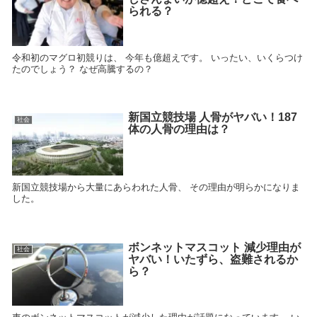
られる？
令和初のマグロ初競りは、 今年も億超えです。 いったい、いくらつけ
たのでしょう？ なぜ高騰するの？
新国立競技場 人骨がヤバい！187
社会
体の人骨の理由は？
新国立競技場から大量にあらわれた人骨、 その理由が明らかになりま
した。
ボンネットマスコット 減少理由が
社会
ヤバい！いたずら、盗難されるか
ら？