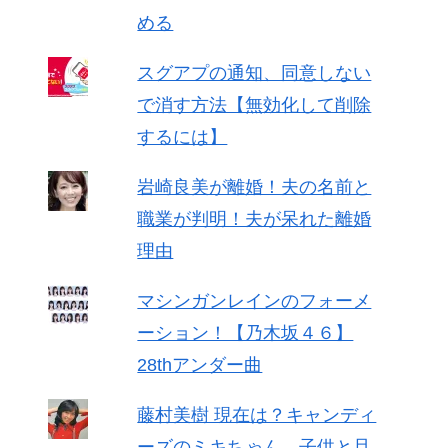
める
スグアプの通知、同意しない
で消す方法【無効化して削除
するには】
岩崎良美が離婚！夫の名前と
職業が判明！夫が呆れた離婚
理由
マシンガンレインのフォーメ
ーション！【乃木坂４６】
28thアンダー曲
藤村美樹 現在は？キャンディ
ーズのミキちゃん、子供と旦