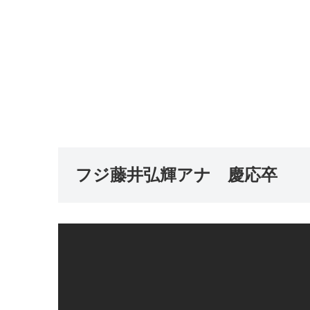
フジ藤井弘輝アナ 慶応卒