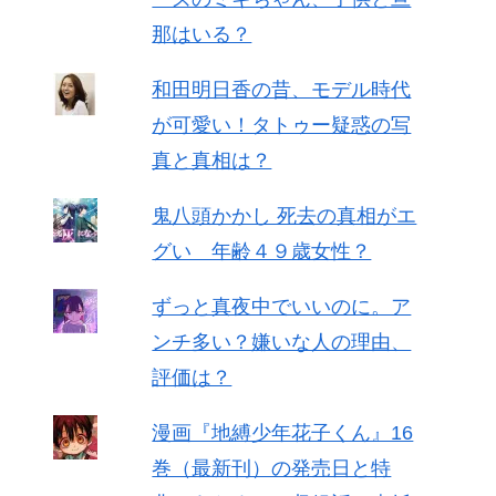
那はいる？
和田明日香の昔、モデル時代
が可愛い！タトゥー疑惑の写
真と真相は？
鬼八頭かかし 死去の真相がエ
グい 年齢４９歳女性？
ずっと真夜中でいいのに。ア
ンチ多い？嫌いな人の理由、
評価は？
漫画『地縛少年花子くん』16
巻（最新刊）の発売日と特