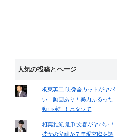
人気の投稿とページ
板東英二 映像全カットがヤバ
い！動画あり！暴力ふるった
動画検証！水ダウで
相葉雅紀 週刊文春がヤバい！
彼女の父親が７年愛交際を認