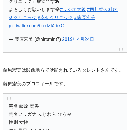
クリニック」放送です🎤
よろしくお願いします😄
#ラジオ大阪
#西川婦人科内
科クリニック
#幸せクリニック
#藤原宏美
pic.twitter.com/bo7tZk2bkG
— 藤原宏美 (@hiromint7)
2019年4月24日
藤原宏美は関西地方で活躍されているタレントさんです。
藤原宏美のプロフィールです。
芸名 藤原 宏美
芸名フリガナ ふじわら ひろみ
性別 女性