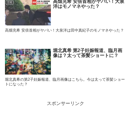
高畑充希 安倍首相がヤバい！大泉
芸能
洋はモノマネやった？
高畑充希 安倍首相がヤバい！大泉洋は田中真紀子のモノマネやった？
堀北真希 第2子妊娠報道、臨月画
芸能
像は？太って茶髪ショートに？
堀北真希の第2子妊娠報道、臨月画像はこちら。今は太って茶髪ショー
トになった？
スポンサーリンク