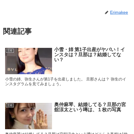
Erimakee
関連記事
小雪・姉 第1子出産がヤバい！イ
芸能
ンスタは？旦那は？結婚してな
い？
小雪の姉、弥生さんが第1子を出産しました。 旦那さんは？ 弥生のイ
ンスタグラムを見てみましょう。
奥仲麻琴、結婚してる？旦那の宮
芸能
舘涼太という噂は、１枚の写真