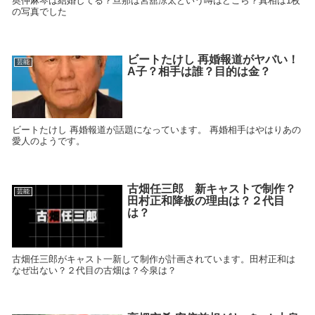
奥仲麻琴は結婚してる？旦那は宮舘涼太という噂はどこら？真相は1枚
の写真でした
ビートたけし 再婚報道がヤバい！
芸能
A子？相手は誰？目的は金？
ビートたけし 再婚報道が話題になっています。 再婚相手はやはりあの
愛人のようです。
古畑任三郎 新キャストで制作？
芸能
田村正和降板の理由は？２代目
は？
古畑任三郎がキャスト一新して制作が計画されています。田村正和は
なぜ出ない？２代目の古畑は？今泉は？