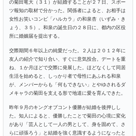
の菊田竜大（３１）が結婚することが２７日、スポー
ツ報知の取材で分かった。関係者によると、お相手は
女性お笑いコンビ「
ハルカラ
」の
和泉杏
（いずみ・き
ょう、３５）。和泉の誕生日の２８日に、都内の区役
所に婚姻届を提出する。
交際期間６年以上の純愛だった。２人は２０１２年に
友人の紹介で知り合い、すぐに意気投合。デートを重
ね、１か月ほどで交際に発展した。ほどなくして同居
生活を始めると、しっかり者で母性にあふれる和泉
が、メンバーからも「何もできない」とやゆされるダ
メキャラの菊田を支える形で地道に愛を育んできた。
昨年９月のキングオブコント優勝が結婚を後押しし
た。知人によると、優勝したことで菊田の心境に変化
があり「芸人として一人の男として、身を固めて、さ
らに頑張ろう」と結婚を強く意識するようになったと