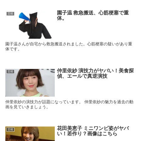
園子温 救急搬送、心筋梗塞で重
芸能
体。
園子温さんが自宅から救急搬送されました。心筋梗塞の疑いがあり重
体です。
仲里依紗 演技力がヤバい！美食探
芸能
偵、エールで真逆演技
仲里依紗の演技力が話題になっています。 仲里依紗の魅力を過去の動
画を見ていきましょう。
花田美恵子 ミニワンピ姿がヤバ
芸能
い！若作り？画像はこちら