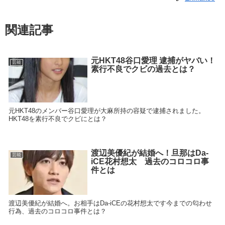
関連記事
元HKT48谷口愛理 逮捕がヤバい！
芸能
素行不良でクビの過去とは？
元HKT48のメンバー谷口愛理が大麻所持の容疑で逮捕されました。
HKT48を素行不良でクビにとは？
渡辺美優紀が結婚へ！旦那はDa-
芸能
iCE花村想太 過去のコロコロ事
件とは
渡辺美優紀が結婚へ。お相手はDa-iCEの花村想太です今までの匂わせ
行為、過去のコロコロ事件とは？