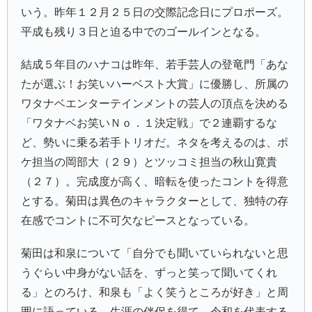
いう。昨年１２月２５日の交際記念日にプロポーズ。
平成も残り３日と迫る中でのゴールインとなる。
結成５年目のハナコは昨年、若手芸人の登竜門「あな
たが選ぶ！お笑いハーベスト大賞」に優勝し、所属の
ワタナベエンターテインメントの芸人の頂点を決める
「ワタナベお笑いＮｏ．１決定戦」で２連覇するな
ど、勢いに乗る若手トリオだ。ネタを考えるのは、ボ
ケ担当の岡部大（２９）とツッコミ担当の秋山寛貴
（２７）。完成度が高く、暗転を使ったコントを得意
とする。菊田は異色のキャラクターとして、独特の存
在感でコントに不可欠なピースとなっている。
菊田は和泉について「自分でも聞いていられないと思
うぐらい中身がない話を、ずっと笑って聞いてくれ
る」とのろけ、和泉も「よく笑うところが好き」と周
囲に語っている。生涯の伴侶を得て、令和を代表する