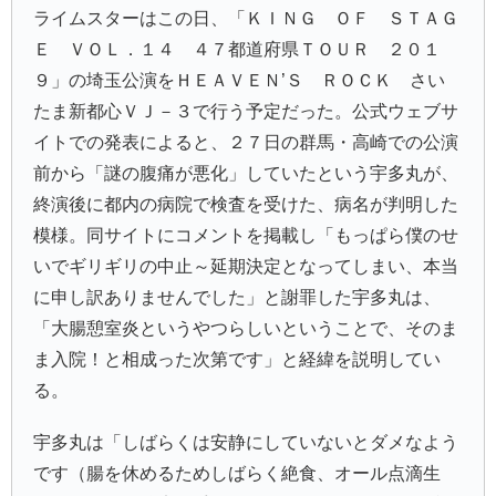
ライムスターはこの日、「ＫＩＮＧ ＯＦ ＳＴＡＧ
Ｅ ＶＯＬ．１４ ４７都道府県ＴＯＵＲ ２０１
９」の埼玉公演をＨＥＡＶＥＮ’Ｓ ＲＯＣＫ さい
たま新都心ＶＪ－３で行う予定だった。公式ウェブサ
イトでの発表によると、２７日の群馬・高崎での公演
前から「謎の腹痛が悪化」していたという宇多丸が、
終演後に都内の病院で検査を受けた、病名が判明した
模様。同サイトにコメントを掲載し「もっぱら僕のせ
いでギリギリの中止～延期決定となってしまい、本当
に申し訳ありませんでした」と謝罪した宇多丸は、
「大腸憩室炎というやつらしいということで、そのま
ま入院！と相成った次第です」と経緯を説明してい
る。
宇多丸は「しばらくは安静にしていないとダメなよう
です（腸を休めるためしばらく絶食、オール点滴生