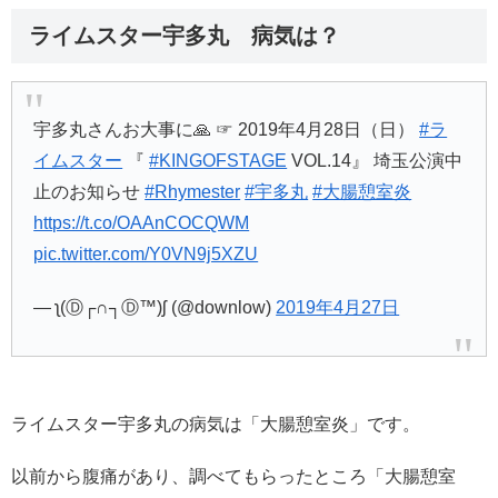
ライムスター宇多丸 病気は？
宇多丸さんお大事に🙏 ☞ 2019年4月28日（日）
#ラ
イムスター
『
#KINGOFSTAGE
VOL.14』 埼玉公演中
止のお知らせ
#Rhymester
#宇多丸
#大腸憩室炎
https://t.co/OAAnCOCQWM
pic.twitter.com/Y0VN9j5XZU
— ʅ(Ⓓ┌∩┐Ⓓ™)ʃ (@downlow)
2019年4月27日
ライムスター宇多丸の病気は「大腸憩室炎」です。
以前から腹痛があり、調べてもらったところ「大腸憩室