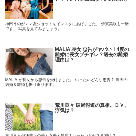
神田うのがママ友ショットをインスタにあげました。 伊東美咲も一緒
です。 写真を見てみましょう。
MALIA.長女 忠告がヤバい！4度の
芸能
離婚に長女ブチギレ？過去の離婚
理由は？
MALIA.が長女から忠告を受けました。 いったいどんな忠告？ 過去の
結婚＆離婚を振り返ります。
荒川良々 破局報道の真相。ＤＶ、
芸能
浮気は？
荒川良々が16歳下の美人女優と破局！いったいなぜ？真相は？