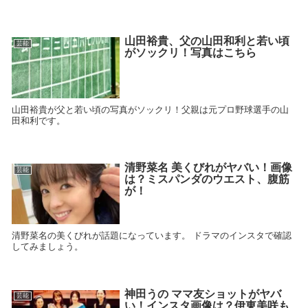
山田裕貴、父の山田和利と若い頃
芸能
がソックリ！写真はこちら
山田裕貴が父と若い頃の写真がソックリ！父親は元プロ野球選手の山
田和利です。
清野菜名 美くびれがヤバい！画像
芸能
は？ミスパンダのウエスト、腹筋
が！
清野菜名の美くびれが話題になっています。 ドラマのインスタで確認
してみましょう。
神田うの ママ友ショットがヤバ
芸能
い！インスタ画像は？伊東美咲も