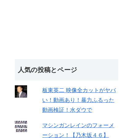
人気の投稿とページ
板東英二 映像全カットがヤバ
い！動画あり！暴力ふるった
動画検証！水ダウで
マシンガンレインのフォーメ
ーション！【乃木坂４６】