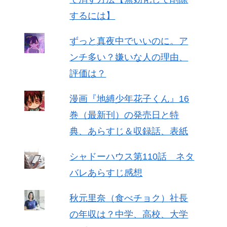
するには】
ずっと真夜中でいいのに。ア
ンチ多い？嫌いな人の理由、
評価は？
漫画『地縛少年花子くん』16
巻（最新刊）の発売日と特
典、あらすじ＆収録話、表紙
シャドーハウス第110話 ネタ
バレあらすじ感想
秋元里奈（食べチョク）社長
の年収は？中学、高校、大学