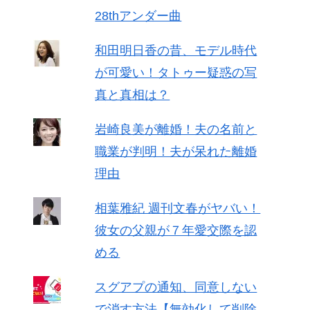
28thアンダー曲
和田明日香の昔、モデル時代
が可愛い！タトゥー疑惑の写
真と真相は？
岩崎良美が離婚！夫の名前と
職業が判明！夫が呆れた離婚
理由
相葉雅紀 週刊文春がヤバい！
彼女の父親が７年愛交際を認
める
スグアプの通知、同意しない
で消す方法【無効化して削除