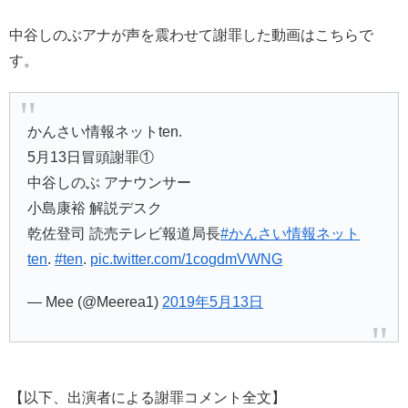
中谷しのぶアナが声を震わせて謝罪した動画はこちらで
す。
かんさい情報ネットten.
5月13日冒頭謝罪①
中谷しのぶ アナウンサー
小島康裕 解説デスク
乾佐登司 読売テレビ報道局長
#かんさい情報ネット
ten
.
#ten
.
pic.twitter.com/1cogdmVWNG
— Mee (@Meerea1)
2019年5月13日
【以下、出演者による謝罪コメント全文】