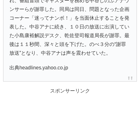
れ、番組冒頭でキャスターを務める
中谷しのぶ
アナウ
ンサーらが謝罪した。同局は同日、問題となった企画
コーナー「
迷ってナンボ！
」を当面休止することを発
表した。中谷アナに続き、１０日の放送に出演してい
た
小島康裕
解説デスク、乾佐登司報道局長が謝罪。最
後は１１秒間、深々と頭を下げた。のべ３分の“謝罪
放送”となり、中谷アナは声を震わせていた。
出典headlines.yahoo.co.jp
スポンサーリンク