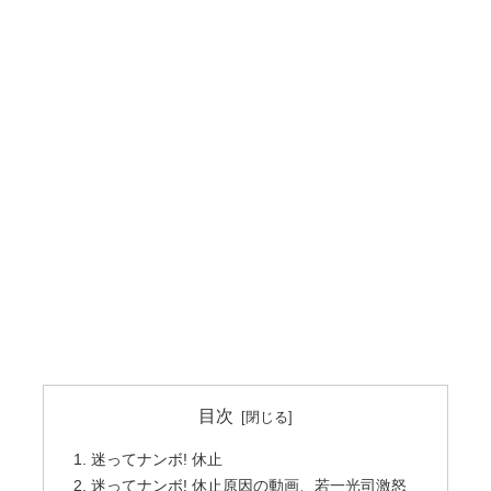
目次
迷ってナンボ! 休止
迷ってナンボ! 休止原因の動画、若一光司激怒