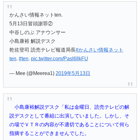
かんさい情報ネットten.
5月13日冒頭謝罪②
中谷しのぶ アナウンサー
小島康裕 解説デスク
乾佐登司 読売テレビ報道局長
#かんさい情報ネット
ten
.
#ten
.
pic.twitter.com/Pasl6IlkFU
— Mee (@Meerea1)
2019年5月13日
小島康裕解説デスク「私は金曜日、読売テレビの解
説デスクとして番組に出演していました。しかし、そ
の場でＶＴＲの内容が不適切であることについて何ら
指摘することができませんでした。