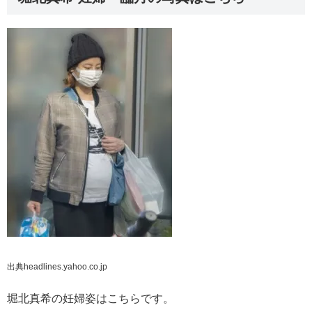
出典headlines.yahoo.co.jp
堀北真希の妊婦姿はこちらです。