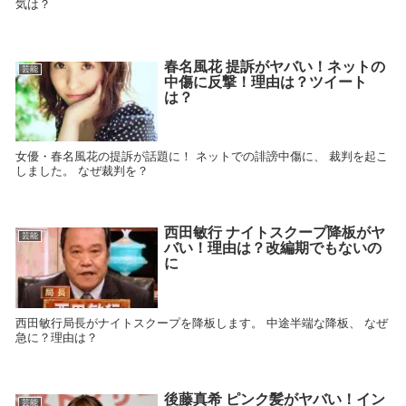
気は？
春名風花 提訴がヤバい！ネットの
芸能
中傷に反撃！理由は？ツイート
は？
女優・春名風花の提訴が話題に！ ネットでの誹謗中傷に、 裁判を起こ
しました。 なぜ裁判を？
西田敏行 ナイトスクープ降板がヤ
芸能
バい！理由は？改編期でもないの
に
西田敏行局長がナイトスクープを降板します。 中途半端な降板、 なぜ
急に？理由は？
後藤真希 ピンク髪がヤバい！イン
芸能