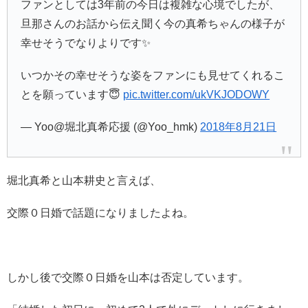
ファンとしては3年前の今日は複雑な心境でしたが、
旦那さんのお話から伝え聞く今の真希ちゃんの様子が
幸せそうでなりよりです✨
いつかその幸せそうな姿をファンにも見せてくれるこ
とを願っています😇
pic.twitter.com/ukVKJODOWY
— Yoo@堀北真希応援 (@Yoo_hmk)
2018年8月21日
堀北真希と山本耕史と言えば、
交際０日婚で話題になりましたよね。
しかし後で交際０日婚を山本は否定しています。