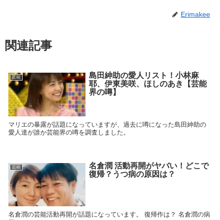
Erimakee
関連記事
島田紳助の愛人リスト！小林麻
芸能
耶、伊東美咲、ほしのあき【芸能
界の噂】
マリエの暴露が話題になっていますが、過去に噂になった島田紳助の
愛人達が誰か芸能界の噂を調査しました。
名倉潤 活動再開がヤバい！どこで
芸能
復帰？うつ病の原因は？
名倉潤の芸能活動再開が話題になっています。 復帰作は？ 名倉潤の病