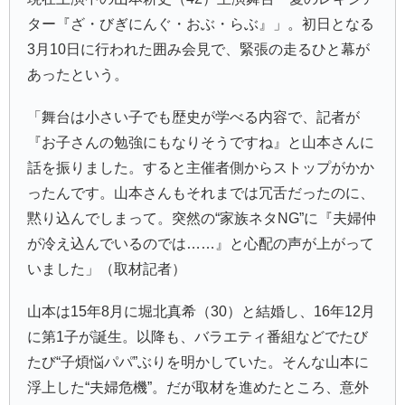
ター『ざ・びぎにんぐ・おぶ・らぶ』
」。初日となる
3月10日に行われた囲み会見で、緊張の走るひと幕が
あったという。
「舞台は小さい子でも歴史が学べる内容で、記者が
『お子さんの勉強にもなりそうですね』と山本さんに
話を振りました。すると主催者側からストップがかか
ったんです。山本さんもそれまでは冗舌だったのに、
黙り込んでしまって。突然の“家族ネタNG”に『夫婦仲
が冷え込んでいるのでは……』と心配の声が上がって
いました」（取材記者）
山本は15年8月に
堀北真希
（30）と結婚し、16年12月
に第1子が誕生。以降も、バラエティ番組などでたび
たび“子煩悩パパ”ぶりを明かしていた。そんな山本に
浮上した“夫婦危機”。だが取材を進めたところ、意外