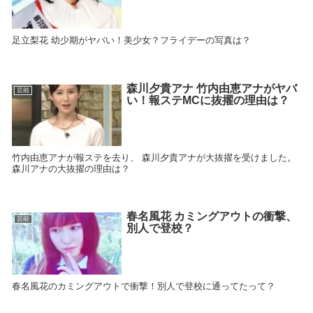
足立梨花 幼少期がヤバい！美少女？フライデーの写真は？
森川夕貴アナ 竹内由恵アナがヤバ
芸能
い！報ステMCに抜擢の理由は？
竹内由恵アナが報ステを去り、 森川夕貴アナが大抜擢を受けました。
森川アナの大抜擢の理由は？
春名風花 カミングアウトの衝撃、
芸能
別人で登校？
春名風花のカミングアウトで衝撃！別人で登校に通ってたって？