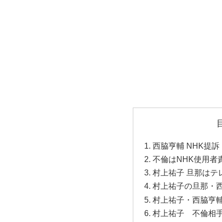
西脇亨輔 NHK提訴
不倫はNHK使用者
村上祐子 旦那はテ
村上祐子の旦那・
村上祐子・西脇亨
村上祐子 不倫相手