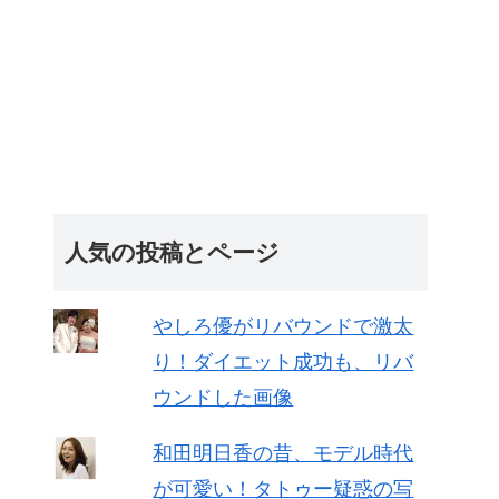
人気の投稿とページ
やしろ優がリバウンドで激太
り！ダイエット成功も、リバ
ウンドした画像
和田明日香の昔、モデル時代
が可愛い！タトゥー疑惑の写