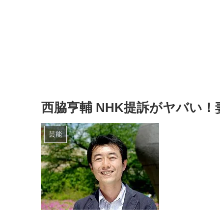
西脇亨輔 NHK提訴がヤバい
芸能