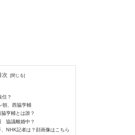
目次
責任？
レ朝、西脇亨輔
西脇亨輔とは誰？
輔 協議離婚中？
、NHK記者は？顔画像はこちら