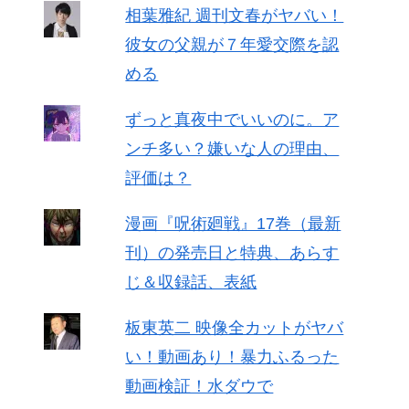
相葉雅紀 週刊文春がヤバい！
彼女の父親が７年愛交際を認
める
ずっと真夜中でいいのに。ア
ンチ多い？嫌いな人の理由、
評価は？
漫画『呪術廻戦』17巻（最新
刊）の発売日と特典、あらす
じ＆収録話、表紙
板東英二 映像全カットがヤバ
い！動画あり！暴力ふるった
動画検証！水ダウで