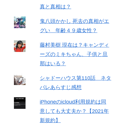
真と真相は？
鬼八頭かかし 死去の真相がエ
グい 年齢４９歳女性？
藤村美樹 現在は？キャンディ
ーズのミキちゃん、子供と旦
那はいる？
シャドーハウス第110話 ネタ
バレあらすじ感想
iPhoneのicloud利用規約は同
意しても大丈夫か？【2021年
新規約】