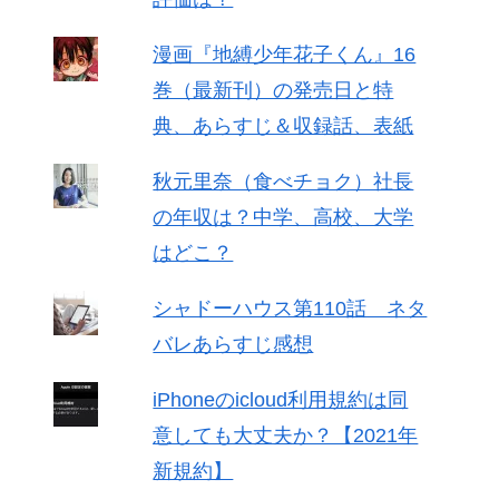
漫画『地縛少年花子くん』16
巻（最新刊）の発売日と特
典、あらすじ＆収録話、表紙
秋元里奈（食べチョク）社長
の年収は？中学、高校、大学
はどこ？
シャドーハウス第110話 ネタ
バレあらすじ感想
iPhoneのicloud利用規約は同
意しても大丈夫か？【2021年
新規約】