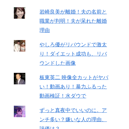
岩崎良美が離婚！夫の名前と
職業が判明！夫が呆れた離婚
理由
やしろ優がリバウンドで激太
り！ダイエット成功も、リバ
ウンドした画像
板東英二 映像全カットがヤバ
い！動画あり！暴力ふるった
動画検証！水ダウで
ずっと真夜中でいいのに。ア
ンチ多い？嫌いな人の理由、
評価は？