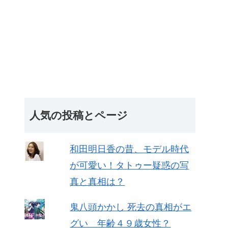
人気の投稿とページ
和田明日香の昔、モデル時代
が可愛い！タトゥー疑惑の写
真と真相は？
鬼八頭かかし 死去の真相がエ
グい 年齢４９歳女性？