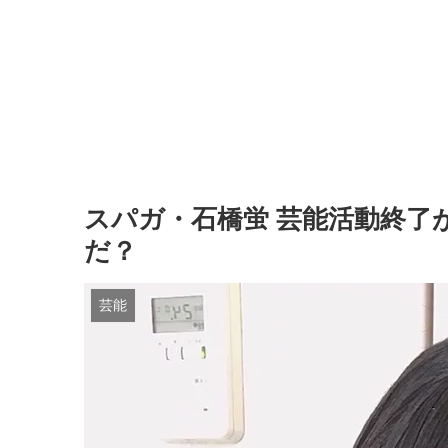
スパガ・石橋蛍 芸能活動終了
だ？
芸能