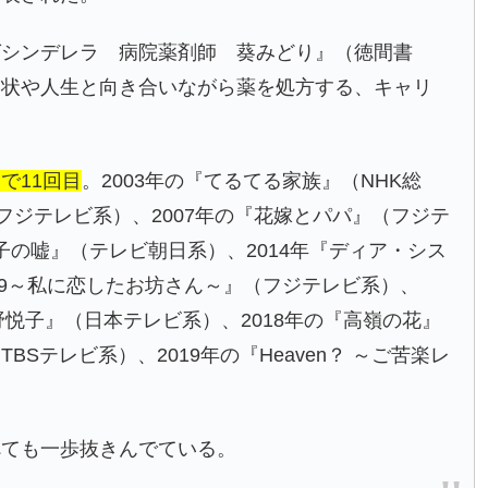
グシンデレラ 病院薬剤師 葵みどり』（徳間書
病状や人生と向き合いながら薬を処方する、キャリ
で11回目
。2003年の『てるてる家族』（NHK総
（フジテレビ系）、2007年の『花嫁とパパ』（フジテ
響子の嘘』（テレビ朝日系）、2014年『ディア・シス
→9～私に恋したお坊さん～』（フジテレビ系）、
野悦子』（日本テレビ系）、2018年の『高嶺の花』
Sテレビ系）、2019年の『Heaven？ ～ご苦楽レ
べても一歩抜きんでている。