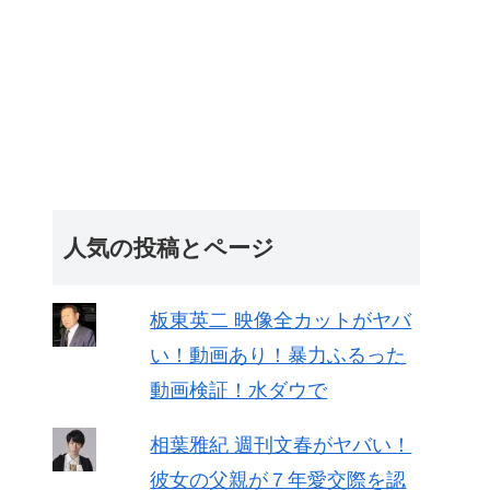
人気の投稿とページ
板東英二 映像全カットがヤバ
い！動画あり！暴力ふるった
動画検証！水ダウで
相葉雅紀 週刊文春がヤバい！
彼女の父親が７年愛交際を認