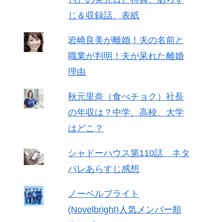
じ＆収録話、表紙
岩崎良美が離婚！夫の名前と
職業が判明！夫が呆れた離婚
理由
秋元里奈（食べチョク）社長
の年収は？中学、高校、大学
はどこ？
シャドーハウス第110話 ネタ
バレあらすじ感想
ノーベルブライト
(Novelbright)人気メンバー順