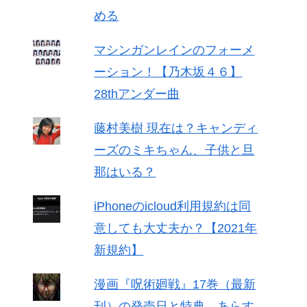
める
マシンガンレインのフォーメ
ーション！【乃木坂４６】
28thアンダー曲
藤村美樹 現在は？キャンディ
ーズのミキちゃん、子供と旦
那はいる？
iPhoneのicloud利用規約は同
意しても大丈夫か？【2021年
新規約】
漫画『呪術廻戦』17巻（最新
刊）の発売日と特典、あらす