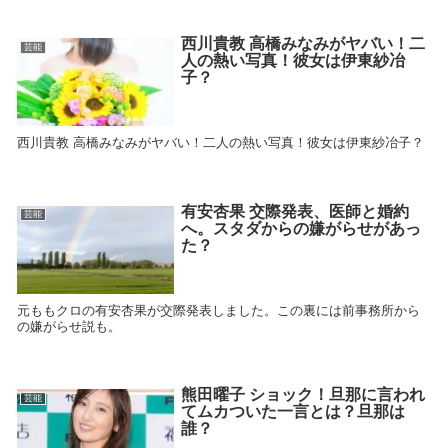
西川貴教 高橋みなみがヤバい！二
芸能
人の熱い写真！彼女は伊東紗冶
子？
西川貴教 高橋みなみがヤバい！二人の熱い写真！彼女は伊東紗冶子？
有安杏果 交際発表、医師と婚約
芸能
へ。スタダからの嫌がらせがあっ
た？
元ももクロの有安杏果が交際発表しました。この裏には前事務所から
の嫌がらせ説も。
熊田曜子 ショック！旦那に言われ
芸能
てムカついた一言とは？旦那は
誰？