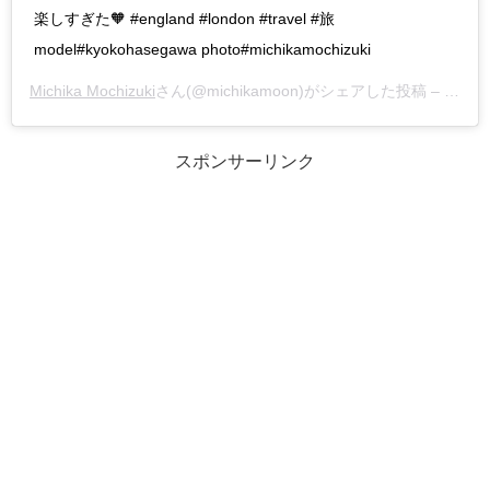
楽しすぎた🧡 #england #london #travel #旅
model#kyokohasegawa photo#michikamochizuki
Michika Mochizuki
さん(@michikamoon)がシェアした投稿 –
2019
スポンサーリンク