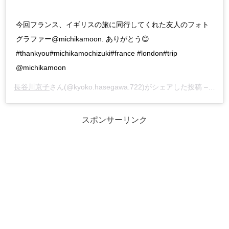
今回フランス、イギリスの旅に同行してくれた友人のフォト
グラファー@michikamoon. ありがとう😊
#thankyou#michikamochizuki#france #london#trip
@michikamoon
長谷川京子
さん(@kyoko.hasegawa.722)がシェアした投稿 –
201
スポンサーリンク