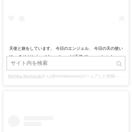
天使と旅をしています。 今日のエンジェル、 今日の天の使い
に、 ありがとう。 #dinan #angel #天使 #france photo by
#michikamochizuki @kyoko.hasegawa.722
Michika Mochizuki
さん(@michikamoon)がシェアした投稿 –
2019