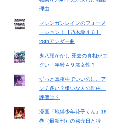
理由
マシンガンレインのフォーメ
ーション！【乃木坂４６】
28thアンダー曲
鬼八頭かかし 死去の真相がエ
グい 年齢４９歳女性？
ずっと真夜中でいいのに。ア
ンチ多い？嫌いな人の理由、
評価は？
漫画『地縛少年花子くん』16
巻（最新刊）の発売日と特