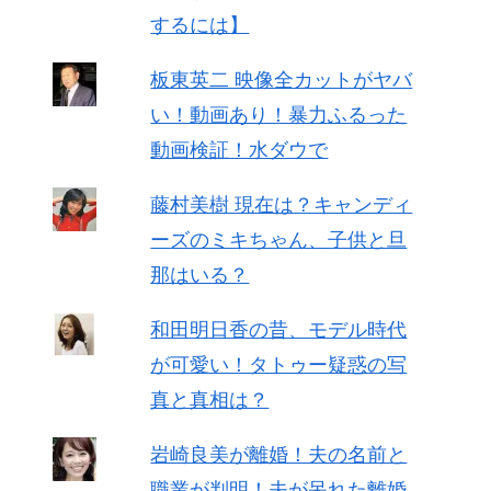
するには】
板東英二 映像全カットがヤバ
い！動画あり！暴力ふるった
動画検証！水ダウで
藤村美樹 現在は？キャンディ
ーズのミキちゃん、子供と旦
那はいる？
和田明日香の昔、モデル時代
が可愛い！タトゥー疑惑の写
真と真相は？
岩崎良美が離婚！夫の名前と
職業が判明！夫が呆れた離婚