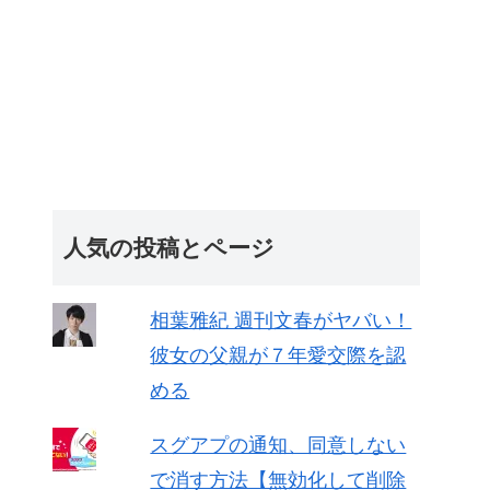
人気の投稿とページ
相葉雅紀 週刊文春がヤバい！
彼女の父親が７年愛交際を認
める
スグアプの通知、同意しない
で消す方法【無効化して削除