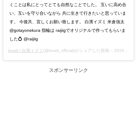
くことは私にとってとても自然なことでした。 互いに高め合
い、互いを守り合いながら 共に生きて行きたいと思っていま
す。 今後共、宜しくお願い致します。 白濱イズミ 米倉強太
@gotayonekura 指輪は raijiigでオリジナルで作ってもらいま
した💍 @raijiig
loveli / 白濱イズミ
(@loveli_official)がシェアした投稿 –
2019年11月月28日午前1時58分PST
スポンサーリンク