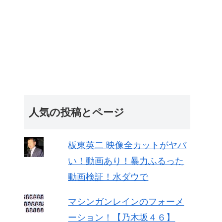
人気の投稿とページ
板東英二 映像全カットがヤバ
い！動画あり！暴力ふるった
動画検証！水ダウで
マシンガンレインのフォーメ
ーション！【乃木坂４６】