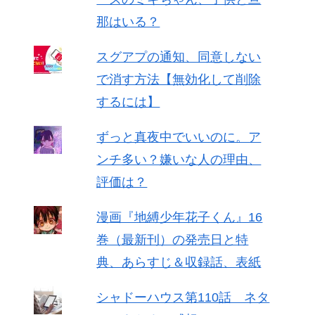
那はいる？
スグアプの通知、同意しない
で消す方法【無効化して削除
するには】
ずっと真夜中でいいのに。ア
ンチ多い？嫌いな人の理由、
評価は？
漫画『地縛少年花子くん』16
巻（最新刊）の発売日と特
典、あらすじ＆収録話、表紙
シャドーハウス第110話 ネタ