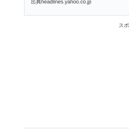
出典headlines.yahoo.co.jp
スポ