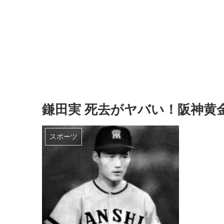
鎌田実 死去がヤバい！阪神黄
スポーツ