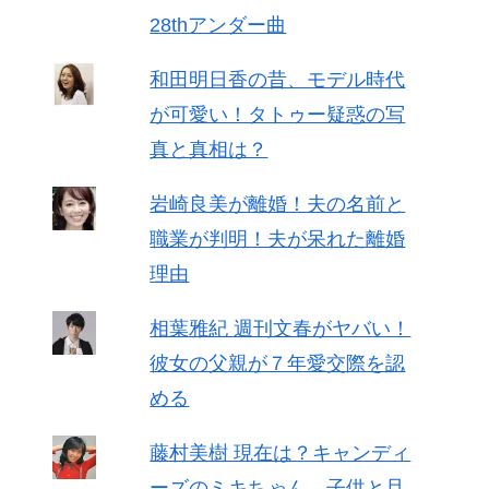
28thアンダー曲
和田明日香の昔、モデル時代
が可愛い！タトゥー疑惑の写
真と真相は？
岩崎良美が離婚！夫の名前と
職業が判明！夫が呆れた離婚
理由
相葉雅紀 週刊文春がヤバい！
彼女の父親が７年愛交際を認
める
藤村美樹 現在は？キャンディ
ーズのミキちゃん、子供と旦