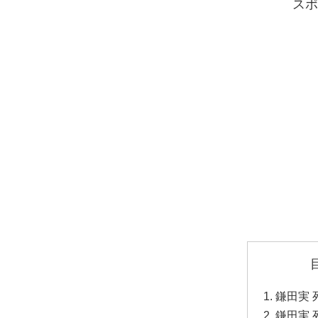
スポ
鎌田実 
鎌田実