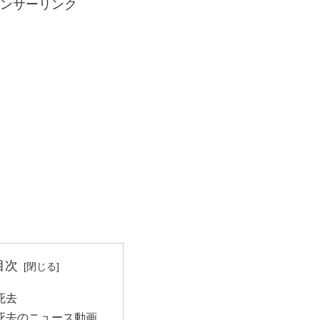
ンサーリンク
目次
死去
 死去のニュース動画