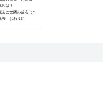
死因は？
 死去に世間の反応は？
死去 おわりに