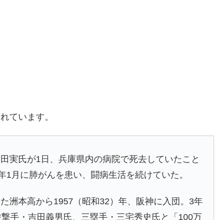
されています。
田実氏が1日、兵庫県内の病院で死去していたこと
今年1月に肺がんを患い、闘病生活を続けていた。
洲本高から1957（昭和32）年、阪神に入団。3年
遊撃手・吉田義男氏、三塁手・三宅秀史氏と「100万