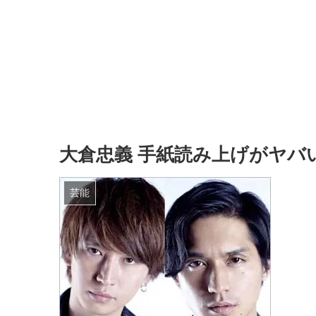
大倉忠義 手紙読み上げがヤバ
芸能