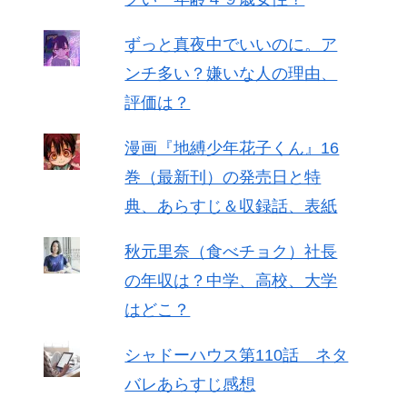
ずっと真夜中でいいのに。ア
ンチ多い？嫌いな人の理由、
評価は？
漫画『地縛少年花子くん』16
巻（最新刊）の発売日と特
典、あらすじ＆収録話、表紙
秋元里奈（食べチョク）社長
の年収は？中学、高校、大学
はどこ？
シャドーハウス第110話 ネタ
バレあらすじ感想