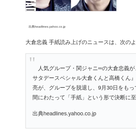
出典headlines.yahoo.co.jp
大倉忠義 手紙読み上げのニュースは、次の
人気グループ・関ジャニ∞の大倉忠義が
サタデースペシャル大倉くんと高橋くん』（
亮が、グループを脱退し、9月30日をも
間にわたって「手紙」という形で決断に
出典headlines.yahoo.co.jp