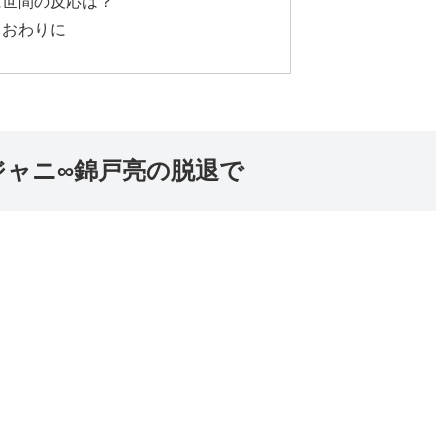
に世間の反応は？
 おわりに
ジャニ∞錦戸亮の脱退で