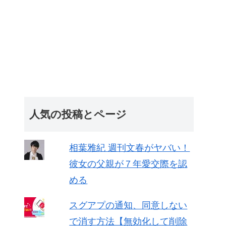
人気の投稿とページ
相葉雅紀 週刊文春がヤバい！
彼女の父親が７年愛交際を認
める
スグアプの通知、同意しない
で消す方法【無効化して削除