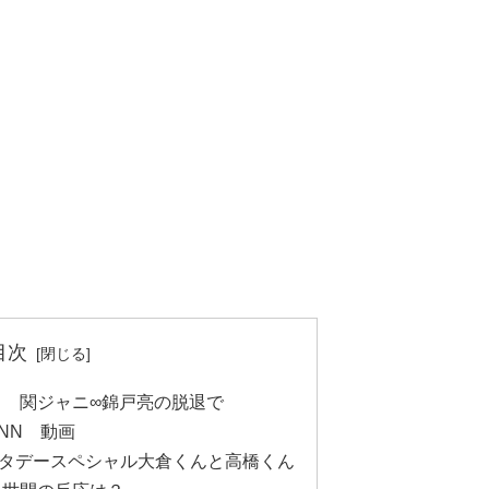
目次
 関ジャニ∞錦戸亮の脱退で
NN 動画
タデースペシャル大倉くんと高橋くん