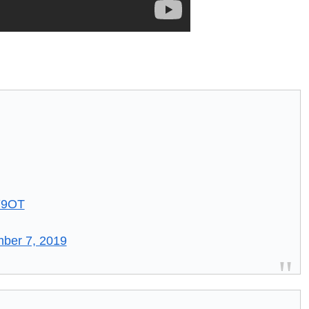
Y9OT
ber 7, 2019