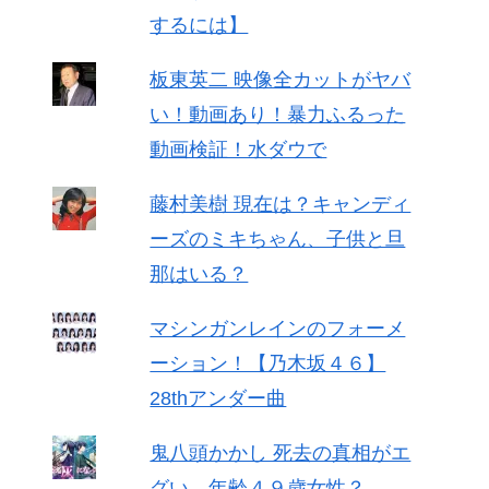
するには】
板東英二 映像全カットがヤバ
い！動画あり！暴力ふるった
動画検証！水ダウで
藤村美樹 現在は？キャンディ
ーズのミキちゃん、子供と旦
那はいる？
マシンガンレインのフォーメ
ーション！【乃木坂４６】
28thアンダー曲
鬼八頭かかし 死去の真相がエ
グい 年齢４９歳女性？