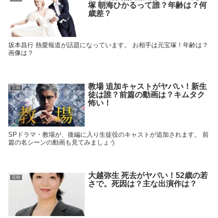
塚 朝海ひかるって誰？年齢は？何
歳差？
坂本昌行 熱愛報道が話題になっています。 お相手は元宝塚！年齢は？
画像は？
教場 追加キャストがヤバい！新生
芸能
徒は誰？前篇の動画は？キムタク
怖い！
SPドラマ・教場が、後編に入り生徒役のキャストが追加されます。 前
篇の名シーンの動画も見てみましょう
大越弥生 死去がヤバい！52歳の若
芸能
さで。死因は？主な出演作は？