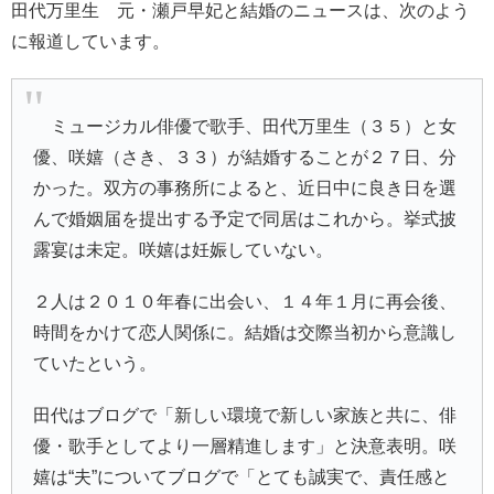
田代万里生 元・瀬戸早妃と結婚のニュースは、次のよう
に報道しています。
ミュージカル俳優で歌手、
田代万里生
（３５）と女
優、
咲嬉
（さき、３３）が結婚することが２７日、分
かった。双方の事務所によると、近日中に良き日を選
んで婚姻届を提出する予定で同居はこれから。挙式披
露宴は未定。咲嬉は妊娠していない。
２人は２０１０年春に出会い、１４年１月に再会後、
時間をかけて恋人関係に。結婚は交際当初から意識し
ていたという。
田代はブログで「新しい環境で新しい家族と共に、俳
優・歌手としてより一層精進します」と決意表明。咲
嬉は“夫”についてブログで「とても誠実で、責任感と