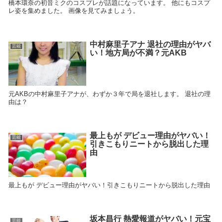
橋本環奈の初音ミクのコスプレが話題になっています。 他にもコスプ
レ姿を集めました。 画像を見てみましょう。
中村麻里子アナ 退社の理由がヤバ
芸能
い！地方局が不満？元AKB
元AKBの中村麻里子アナが、わずか３年で局を退社します。 退社の理
由は？
最上もが デビュー理由がヤバい！
芸能
引きこもりニートから脱出した理
由
最上もが デビュー理由がヤバい！引きこもりニートから脱出した理由
坂本昌行 熱愛報道がヤバい！元宝
芸能