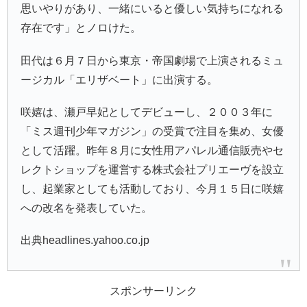
思いやりがあり、一緒にいると優しい気持ちになれる
存在です」とノロけた。
田代は６月７日から東京・帝国劇場で上演されるミュ
ージカル「
エリザベート
」に出演する。
咲嬉は、
瀬戸早妃
としてデビューし、２００３年に
「ミス週刊少年マガジン」の受賞で注目を集め、女優
として活躍。昨年８月に女性用アパレル通信販売やセ
レクトショップを運営する
株式会社プリエーヴ
を設立
し、起業家としても活動しており、今月１５日に咲嬉
への改名を発表していた。
出典headlines.yahoo.co.jp
スポンサーリンク