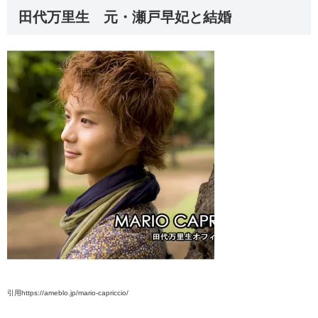
田代万里生 元・瀬戸早妃と結婚
引用https://ameblo.jp/mario-capriccio/