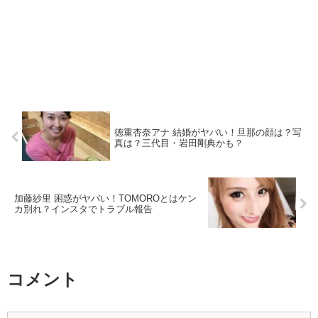
徳重杏奈アナ 結婚がヤバい！旦那の顔は？写
真は？三代目・岩田剛典かも？
加藤紗里 困惑がヤバい！TOMOROとはケン
カ別れ？インスタでトラブル報告
コメント