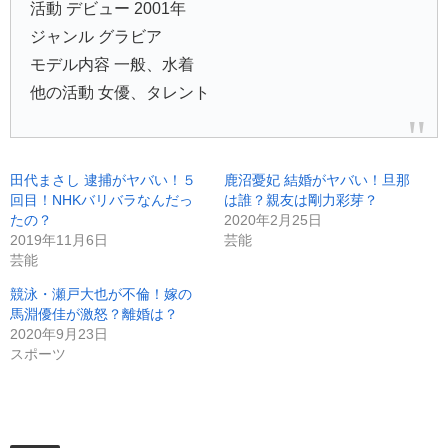
活動 デビュー 2001年
ジャンル グラビア
モデル内容 一般、水着
他の活動 女優、タレント
田代まさし 逮捕がヤバい！５
鹿沼憂妃 結婚がヤバい！旦那
回目！NHKバリバラなんだっ
は誰？親友は剛力彩芽？
たの？
2020年2月25日
2019年11月6日
芸能
芸能
競泳・瀬戸大也が不倫！嫁の
馬淵優佳が激怒？離婚は？
2020年9月23日
スポーツ