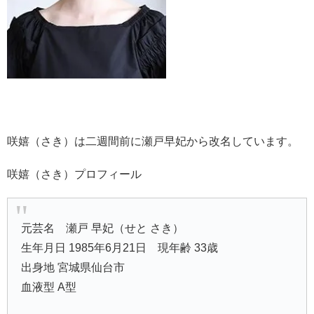
咲嬉（さき）は二週間前に瀬戸早妃から改名しています。
咲嬉（さき）プロフィール
元芸名 瀬戸 早妃（せと さき）
生年月日 1985年6月21日 現年齢 33歳
出身地 宮城県仙台市
血液型 A型