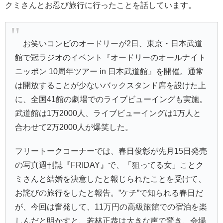
クミさんとお忍び旅行に行ったことを話しています。
お笑いコンビのオードリーが2日、東京・日本武道
館で冠ラジオのイベント『
オードリーのオールナイト
ニッポン 10周年ツアー in 日本武道館
』を開催。通常
は開放することが少ないバックスタンド席を設けた上
に、全国41館の劇場でのライブビューイングも実施。
武道館は1万2000人、ライブビューイングは1万人と
合わせて2万2000人が爆笑した。
フリートークコーナーでは、
春日俊彰
が先月15日発売
の写真週刊誌『FRIDAY』で、「狙ってる女」ことク
ミさんと結婚を決意したと報じられたことを受けて、
お詫びの旅行をしたと報告。”ケチ”で知られる春日だ
が、今回は奮発して、11万円の高級旅館での宿泊を楽
しんだと明かすと、
若林正恭
は大きな声で驚き、会場