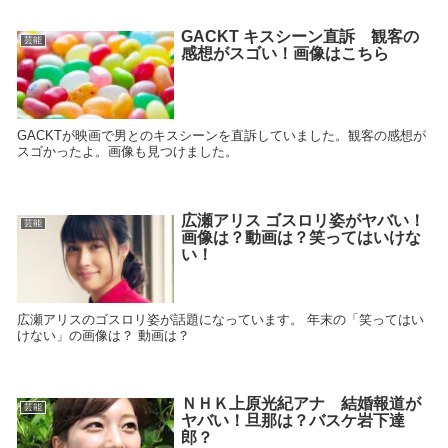
GACKT キスシーン直訴 観客の
芸能
感想がスゴい！画像はこちら
GACKTが映画で男とのキスシーンを直訴していました。観客の感想が
スゴかったよ。画像も見つけました。
広瀬アリス ゴスロリ姿がヤバい！
芸能
画像は？動画は？笑ってはいけな
い！
広瀬アリスのゴスロリ姿が話題になっています。 年末の「笑ってはい
けない」の画像は？ 動画は？
ＮＨＫ上原光紀アナ 結婚報道が
芸能
ヤバい！旦那は？バスケ岩下達
郎？