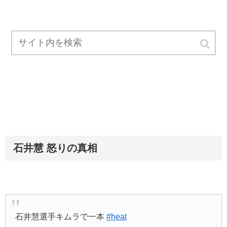
石井慧 怒りの真相
石井慧選手キムラで一本
#heat