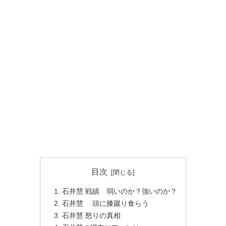
目次
石井慧 戦績 弱いのか？強いのか？
石井慧 頭に膝蹴り食らう
石井慧 怒りの真相