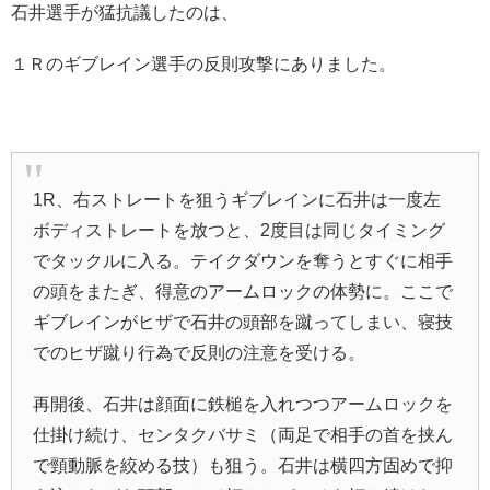
石井選手が猛抗議したのは、
１Ｒの
ギブレイン選手の反則攻撃にありました。
1R、右ストレートを狙うギブレインに石井は一度左
ボディストレートを放つと、2度目は同じタイミング
でタックルに入る。テイクダウンを奪うとすぐに相手
の頭をまたぎ、得意のアームロックの体勢に。ここで
ギブレインがヒザで石井の頭部を蹴ってしまい、寝技
でのヒザ蹴り行為で反則の注意を受ける。
再開後、石井は顔面に鉄槌を入れつつアームロックを
仕掛け続け、センタクバサミ（両足で相手の首を挟ん
で頸動脈を絞める技）も狙う。石井は横四方固めで抑