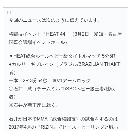
今回のニュースは次のように伝えています。
格闘技イベント「HEAT 44」（3月2日 愛知・名古屋
国際会議場イベントホール）
▼
HEAT
総合ルールヘビー級タイトルマッチ 5分5R
●
カルリ・ギブレイン
（ブラジル/BRAZILIAN THAI/王
者）
一本 2R 3分54秒 ※V1アームロック
〇
石井 慧
（チームミルコ/SBCヘビー級王者/挑戦
者）
※石井が新王座に就く。
石井が日本でMMA（総合格闘技）の試合をするのは
2017年4月の『RIZIN』で
ヒース・ヒーリング
と戦っ