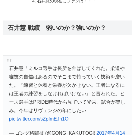
石井慧の現在にファンは・・・
石井慧 戦績 弱いのか？強いのか？
石井慧「ミルコ選手は長所を伸ばしてくれた。柔道や
寝技の自信はあるのでそこまで持っていく技術を磨い
た。『練習と休養と栄養が欠かせない。王者になるに
は王者の練習をしなければいけない』と言われた。ヒ
ース選手はPRIDE時代から見ていて光栄。試合が楽し
み。今年はリヴェンジの年にしたい
pic.twitter.com/sZpfmEJh1O
— ゴング格闘技 (@GONG_KAKUTOGI)
2017年4月14