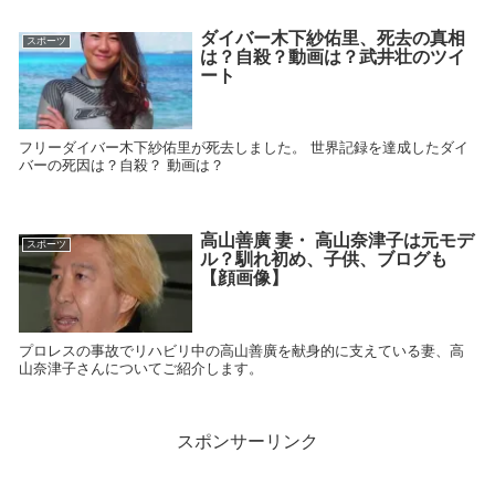
ダイバー木下紗佑里、死去の真相
スポーツ
は？自殺？動画は？武井壮のツイ
ート
フリーダイバー木下紗佑里が死去しました。 世界記録を達成したダイ
バーの死因は？自殺？ 動画は？
高山善廣 妻・ 高山奈津子は元モデ
スポーツ
ル？馴れ初め、子供、ブログも
【顔画像】
プロレスの事故でリハビリ中の高山善廣を献身的に支えている妻、高
山奈津子さんについてご紹介します。
スポンサーリンク