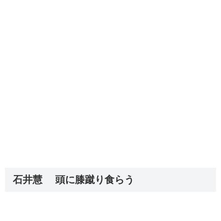
石井慧 頭に膝蹴り食らう