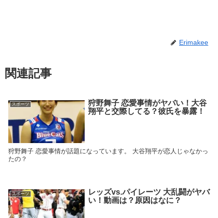
Erimakee
関連記事
狩野舞子 恋愛事情がヤバい！大谷
スポーツ
翔平と交際してる？彼氏を暴露！
狩野舞子 恋愛事情が話題になっています。 大谷翔平が恋人じゃなかっ
たの？
レッズvs.パイレーツ 大乱闘がヤバ
スポーツ
い！動画は？原因はなに？