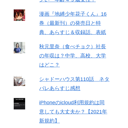
漫画『地縛少年花子くん』16
巻（最新刊）の発売日と特
典、あらすじ＆収録話、表紙
秋元里奈（食べチョク）社長
の年収は？中学、高校、大学
はどこ？
シャドーハウス第110話 ネタ
バレあらすじ感想
iPhoneのicloud利用規約は同
意しても大丈夫か？【2021年
新規約】