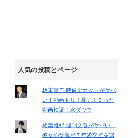
人気の投稿とページ
板東英二 映像全カットがヤバ
い！動画あり！暴力ふるった
動画検証！水ダウで
相葉雅紀 週刊文春がヤバい！
彼女の父親が７年愛交際を認