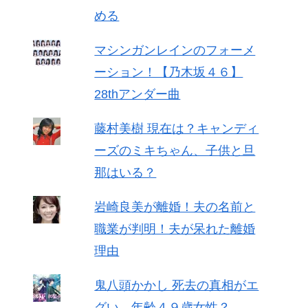
める
マシンガンレインのフォーメ
ーション！【乃木坂４６】
28thアンダー曲
藤村美樹 現在は？キャンディ
ーズのミキちゃん、子供と旦
那はいる？
岩崎良美が離婚！夫の名前と
職業が判明！夫が呆れた離婚
理由
鬼八頭かかし 死去の真相がエ
グい 年齢４９歳女性？