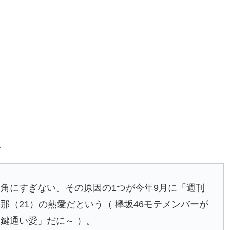
。
角にすぎない。その原因の1つが今年9月に「週刊
（21）の熱愛だという（ 欅坂46モテメンバーが
鍵通い愛」だに～ ）。